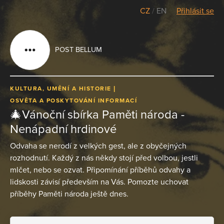
CZ
/
EN
Přihlásit se
POST BELLUM
KULTURA, UMĚNÍ A HISTORIE
OSVĚTA A POSKYTOVÁNÍ INFORMACÍ
🎄Vánoční sbírka Paměti národa -
Nenápadní hrdinové
Odvaha se nerodí z velkých gest, ale z obyčejných
rozhodnutí. Každý z nás někdy stojí před volbou, jestli
mlčet, nebo se ozvat. Připomínání příběhů odvahy a
lidskosti závisí především na Vás. Pomozte uchovat
příběhy Paměti národa ještě dnes.