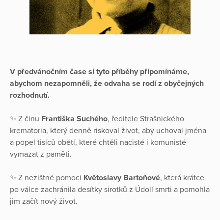
V
předvánočním čase si tyto příběhy připomínáme,
abychom nezapomněli, že odvaha se rodí z obyčejných
rozhodnutí.
✨ Z činu
Františka Suchého
, ředitele Strašnického
krematoria, který denně riskoval život, aby uchoval jména
a popel tisíců obětí, které chtěli nacisté i komunisté
vymazat z paměti.
✨ Z nezištné pomoci
Květoslavy Bartoňové
, která krátce
po válce zachránila desítky sirotků z Údolí smrti a pomohla
jim začít nový život.