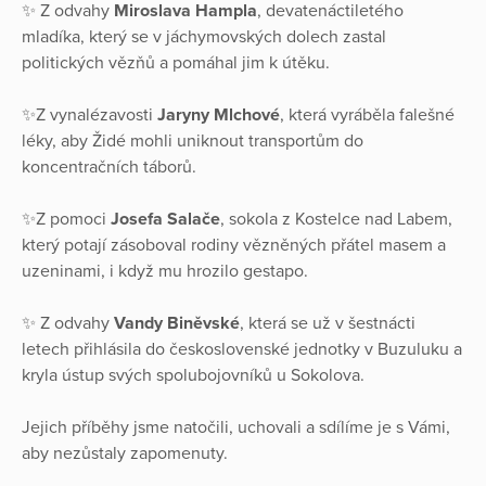
✨ Z odvahy
Miroslava Hampla
, devatenáctiletého
mladíka, který se v jáchymovských dolech zastal
politických vězňů a pomáhal jim k útěku.
✨Z vynalézavosti
Jaryny Mlchové
, která vyráběla falešné
léky, aby Židé mohli uniknout transportům do
koncentračních táborů.
✨Z pomoci
Josefa Salače
, sokola z Kostelce nad Labem,
který potají zásoboval rodiny vězněných přátel masem a
uzeninami, i když mu hrozilo gestapo.
✨ Z odvahy
Vandy Biněvské
, která se už v šestnácti
letech přihlásila do československé jednotky v Buzuluku a
kryla ústup svých spolubojovníků u Sokolova.
Jejich příběhy jsme natočili, uchovali a sdílíme je s Vámi,
aby nezůstaly zapomenuty.