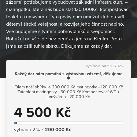
zázemí, potřebujeme vybudovat základní infrastrukturu –
maringotku, která nás bude stát 120 000Kč, kompostovací
toaletu a umývárnu. Tyto prvky nám umožní klub otevřít
dětem i široké veřejnosti a rozvíjet jeho činnost naplno.
Vše budujeme s týmem dobrovolníků a svépomocí.
Bohužel ne vše jde bez peněz a jen s nadšením. Proto
jsme založili tuhle sbírku. Děkujeme za každý dar.
vybíráme od 11.10.2025
Každý dar nám pomáhá s výstavbou zázemí, děkujeme
🍀
Cílem naší sbírky je 200 000 Kč maringotka - 120 000 Kč
Zateplení maringotky - 60 000 Kč Kompostovací WC +
umývárna - 20 000 Kč
4 500 Kč
vybráno 2 % z
200 000 Kč