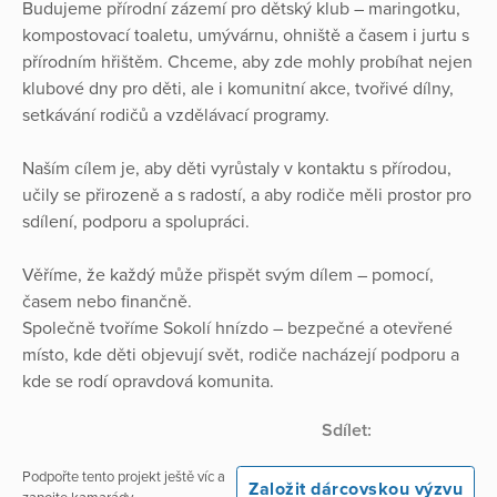
Budujeme přírodní zázemí pro dětský klub – maringotku,
kompostovací toaletu, umývárnu, ohniště a časem i jurtu s
přírodním hřištěm. Chceme, aby zde mohly probíhat nejen
klubové dny pro děti, ale i komunitní akce, tvořivé dílny,
setkávání rodičů a vzdělávací programy.
Naším cílem je, aby děti vyrůstaly v kontaktu s přírodou,
učily se přirozeně a s radostí, a aby rodiče měli prostor pro
sdílení, podporu a spolupráci.
Věříme, že každý může přispět svým dílem – pomocí,
časem nebo finančně.
Společně tvoříme Sokolí hnízdo – bezpečné a otevřené
místo, kde děti objevují svět, rodiče nacházejí podporu a
kde se rodí opravdová komunita.
Sdílet:
Podpořte tento projekt ještě víc a
Založit dárcovskou výzvu