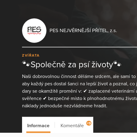
PES NEJVĚRNĚJŠÍ PŘÍTEL, z.s.
ZVÍŘATA
🐾Společně za psí životy🐾
Naši dobrovolnou činnost děláme srdcem, ale sami 
aby každý pes dostal šanci na lepší život a poznal, co
dary se okamžitě promění v: ✔ zaplacené veterinární 
svěřence ✔ bezpečné místo k plnohodnotnému životu 
náklady jednoduše nezvládneme hradit.
+9
Informace
Komentáře