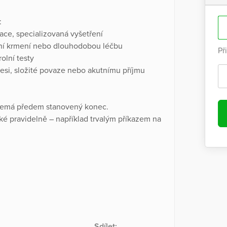
:
race, specializovaná vyšetření
iální krmení nebo dlouhodobou léčbu
Př
olní testy
gresi, složité povaze nebo akutnímu příjmu
á nemá předem stanovený konec.
é pravidelně – například trvalým příkazem na
Sdílet: