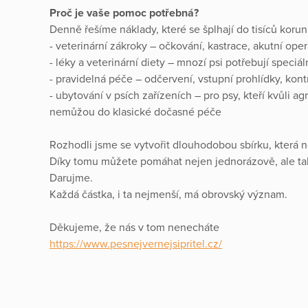
Proč je vaše pomoc potřebná?
Denně řešíme náklady, které se šplhají do tisíců korun
- veterinární zákroky – očkování, kastrace, akutní ope
- léky a veterinární diety – mnozí psi potřebují spec
- pravidelná péče – odčervení, vstupní prohlídky, kontr
- ubytování v psích zařízeních – pro psy, kteří kvůli a
nemůžou do klasické dočasné péče
Rozhodli jsme se vytvořit dlouhodobou sbírku, kter
Díky tomu můžete pomáhat nejen jednorázově, ale tak
Darujme.
Každá částka, i ta nejmenší, má obrovský význam.
Děkujeme, že nás v tom nenecháte
https://www.pesnejvernejsipritel.cz/