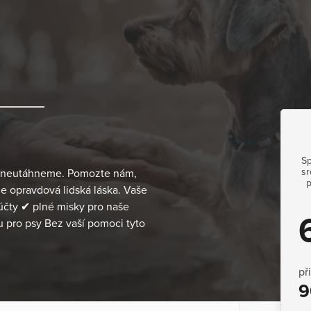
Sp
sr
to neutáhneme. Pomozte nám,
p
 je opravdová lidská láska. Vaše
účty ✔ plné misky pro naše
pro psy Bez vaší pomoci tyto
př
9