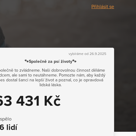
Přihlásit se
vybíráme od 26.9.2025
🐾Společně za psí životy🐾
olečně to zvládneme. Naši dobrovolnou činnost děláme
dcem, ale sami to neutáhneme. Pomozte nám, aby každý
es dostal šanci na lepší život a poznal, co je opravdová
lidská láska.
63 431 Kč
ispělo
6 lidí