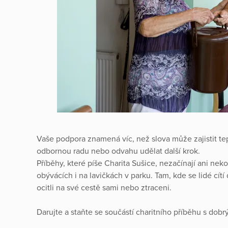
Vaše podpora znamená víc, než slova může zajistit tep
odbornou radu nebo odvahu udělat další krok.
Příběhy, které píše Charita Sušice, nezačínají ani nek
obývácích i na lavičkách v parku. Tam, kde se lidé cítí
ocitli na své cestě sami nebo ztraceni.
Darujte a staňte se součástí charitního příběhu s dob