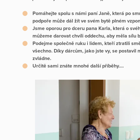
Pomáhejte spolu s námi paní Janě, která po smr
podpoře může dál žít ve svém bytě plném vzpomí
Jsme oporou pro dceru pana Karla, která o svéh
můžeme darovat chvíli oddechu, aby měla sílu být 
Podejme společně ruku i lidem, kteří ztratili směr
všechno. Díky dárcům, jako jste vy, se postavil 
zvládne.
Určitě sami znáte mnohé další příběhy....