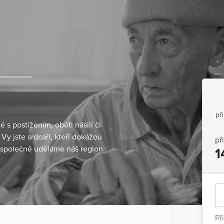
př
s postižením, oběti násilí či
 Vy jste srdcaři, kteří dokážou
př
 a společně uděláme náš region
1
Př