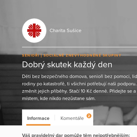
Charita Sušice
SENIOŘI
SOCIÁLNĚ ZNEVÝHODNĚNÉ SKUPINY
Dobrý skutek každý den
Děti bez bezpečného domova, senioři bez pomoci, lidé 
rodiny po katastrofě, ti všichni potřebují naši podporu.
změnit jejich příběhy. Stačí 10 Kč denně. Přidejte se
místem, kde nikdo nezůstane sám.
2
Informace
Komentáře
Váš pravidelný dar pomůže těm nejpotřebnějším: