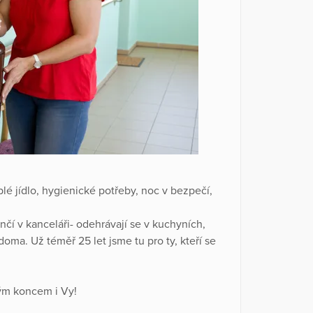
lé jídlo, hygienické potřeby, noc v bezpečí,
ončí v kanceláři- odehrávají se v kuchyních,
 doma. Už téměř 25 let jsme tu pro ty, kteří se
rým koncem i Vy!