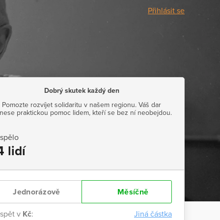
Přihlásit se
Dobrý skutek každý den
Pomozte rozvíjet solidaritu v našem regionu. Váš dar
inese praktickou pomoc lidem, kteří se bez ní neobejdou.
ispělo
4 lidí
Jednorázově
Měsíčně
ispět v
Kč
:
Jiná částka