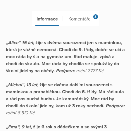
3
Informace
Komentáře
„Alice” 15 let
, žije s dvěma sourozenci jen s maminkou,
která je vážně nemocná. Chodí do 9. třídy, dobře se učí a
moc ráda by šla na gymnázium. Rád maluje, zpívá a
chodí do skauta. Moc ráda by chodila se spolužáky do
školní jídelny na obědy.
Podpora:
roční 7.777 Kč.
„Michal“, 13 let,
žije se dvěma dalšími sourozenci s
maminkou a prababičkou. Chodí do 6. třídy. Má rád auta
a rád poslouchá hudbu. Je kamarádský.
Moc rád by
chodil do školní jídelny, kam už 3 roky nechodí.
Podpora:
roční 6.510 Kč.
„Ema“, 9 let
, žije 6 rok s dědečkem a se svými 3