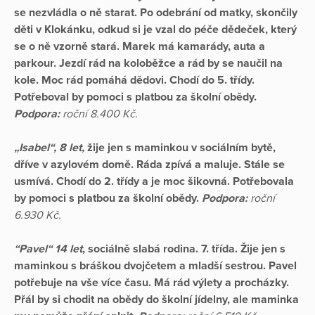
se nezvládla o ně starat. Po odebrání od matky, skončily
děti v Klokánku, odkud si je vzal do péče dědeček, který
se o ně vzorně stará. Marek má kamarády, auta a
parkour. Jezdí rád na koloběžce a rád by se naučil na
kole. Moc rád pomáhá dědovi. Chodí do 5. třídy.
Potřeboval by pomoci s platbou za školní obědy.
Podpora:
roční 8.400 Kč.
„Isabel“, 8 let,
žije jen s maminkou v sociálním bytě,
dříve v azylovém domě. Ráda zpívá a maluje. Stále se
usmívá. Chodí do 2. třídy a je moc šikovná. Potřebovala
by pomoci s platbou za školní obědy.
Podpora:
roční
6.930 Kč.
“Pavel“ 14 let
, sociálně slabá rodina. 7. třída. Žije jen s
maminkou s bráškou dvojčetem a mladší sestrou. Pavel
potřebuje na vše více času. Má rád výlety a procházky.
Přál by si chodit na obědy do školní jídelny, ale maminka