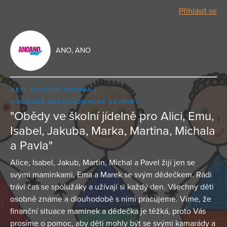
Přihlásit se
ANO, ANO
DĚTI, MLÁDEŽ, RODINA
SOCIÁLNĚ ZNEVÝHODNĚNÉ SKUPINY
"Obědy ve školní jídelně pro Alici, Emu,
Isabel, Jakuba, Marka, Martina, Michala
a Pavla"
Alice, Isabel, Jakub, Martin, Michal a Pavel žijí jen se
svými maminkami, Ema a Marek se svým dědečkem. Rádi
tráví čas se spolužáky a užívají si každý den. Všechny děti
osobně známe a dlouhodobě s nimi pracujeme. Víme, že
finanční situace maminek a dědečka je těžká, proto Vás
prosíme o pomoc, aby děti mohly být se svými kamarády a