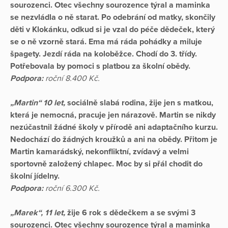
sourozenci. Otec všechny sourozence týral a maminka
se nezvládla o ně starat. Po odebrání od matky, skončily
děti v Klokánku, odkud si je vzal do péče dědeček, který
se o ně vzorně stará. Ema má ráda pohádky a miluje
špagety. Jezdí ráda na koloběžce. Chodí do 3. třídy.
Potřebovala by pomoci s platbou za školní obědy.
Podpora:
roční 8.400 Kč.
„Martin“ 10 let,
sociálně slabá rodina, žije jen s matkou,
která je nemocná, pracuje jen nárazově. Martin se nikdy
nezúčastnil žádné školy v přírodě ani adaptačního kurzu.
Nedochází do žádných kroužků a ani na obědy. Přitom je
Martin kamarádský, nekonfliktní, zvídavý a velmi
sportovně založený chlapec. Moc by si přál chodit do
školní jídelny.
Podpora:
roční 6.300 Kč.
„Marek“, 11 let,
žije 6 rok s dědečkem a se svými 3
sourozenci. Otec všechny sourozence týral a maminka