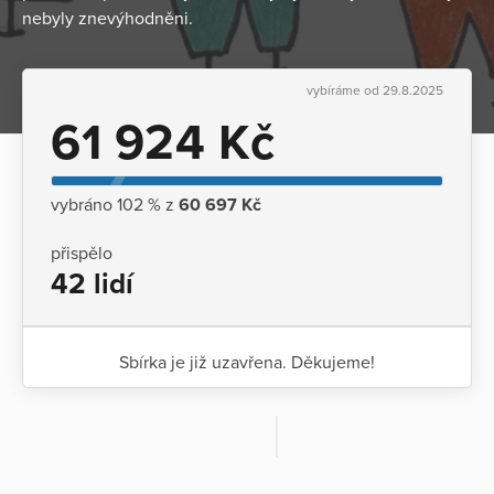
nebyly znevýhodněni.
vybíráme od 29.8.2025
61 924 Kč
vybráno 102 % z
60 697 Kč
přispělo
42 lidí
Sbírka je již uzavřena. Děkujeme!