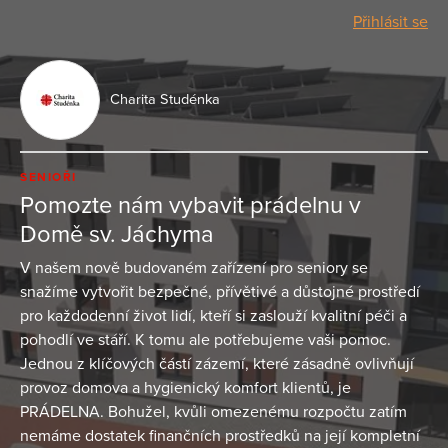
Přihlásit se
Charita Studénka
SENIOŘI
Pomozte nám vybavit prádelnu v
Domě sv. Jáchyma
V našem nově budovaném zařízení pro seniory se
snažíme vytvořit bezpečné, přívětivé a důstojné prostředí
pro každodenní život lidí, kteří si zaslouží kvalitní péči a
pohodlí ve stáří. K tomu ale potřebujeme vaši pomoc.
Jednou z klíčových částí zázemí, které zásadně ovlivňují
provoz domova a hygienický komfort klientů, je
PRÁDELNA. Bohužel, kvůli omezenému rozpočtu zatím
nemáme dostatek finančních prostředků na její kompletní