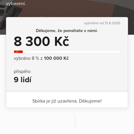
vybavení.
vybíráme od 13.8.2025
Děkujeme, že pomáháte s námi.
8 300 Kč
vybráno 8 % z
100 000 Kč
přispělo
9 lidí
Sbírka je již uzavřena. Děkujeme!