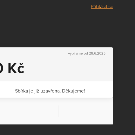
Přihlásit se
vybíráme od 28.6.2025
0 Kč
Sbírka je již uzavřena. Děkujeme!