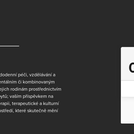
dodenní péči, vzdělávání a
mentálním či kombinovaným
ejich rodinám prostřednictvím
bytů; vaším příspěvkem na
apii, terapeutické a kulturní
ostředí, které skutečně mění