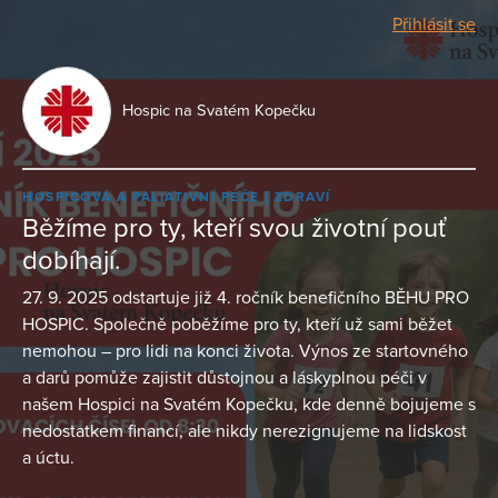
Přihlásit se
Hospic na Svatém Kopečku
HOSPICOVÁ A PALIATIVNÍ PÉČE
ZDRAVÍ
Běžíme pro ty, kteří svou životní pouť
dobíhají.
27. 9. 2025 odstartuje již 4. ročník benefičního BĚHU PRO
HOSPIC. Společně poběžíme pro ty, kteří už sami běžet
nemohou – pro lidi na konci života. Výnos ze startovného
a darů pomůže zajistit důstojnou a láskyplnou péči v
našem Hospici na Svatém Kopečku, kde denně bojujeme s
nedostatkem financí, ale nikdy nerezignujeme na lidskost
a úctu.