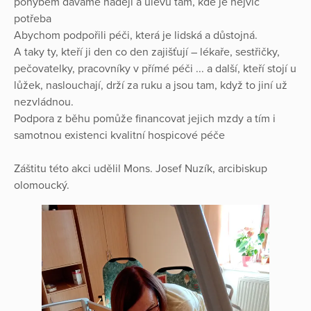
pohybem dáváme naději a úlevu tam, kde je nejvíc
potřeba
Abychom podpořili péči, která je lidská a důstojná.
A taky ty, kteří ji den co den zajišťují – lékaře, sestřičky,
pečovatelky, pracovníky v přímé péči ... a další, kteří stojí u
lůžek, naslouchají, drží za ruku a jsou tam, když to jiní už
nezvládnou.
Podpora z běhu pomůže financovat jejich mzdy a tím i
samotnou existenci kvalitní hospicové péče
Záštitu této akci udělil Mons. Josef Nuzík, arcibiskup
olomoucký.