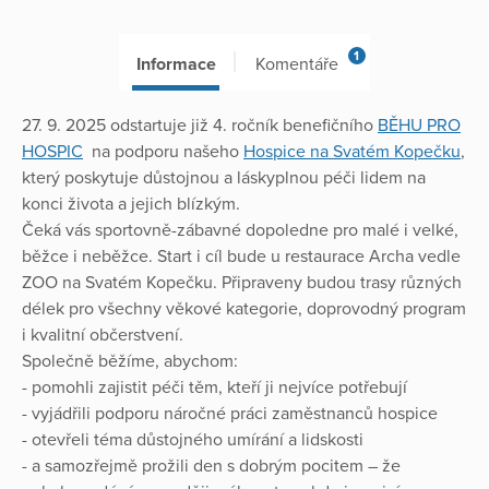
1
Informace
Komentáře
27. 9. 2025 odstartuje již 4. ročník benefičního
BĚHU PRO
HOSPIC
na podporu našeho
Hospice na Svatém Kopečku
,
který poskytuje důstojnou a láskyplnou péči lidem na
konci života a jejich blízkým.
Čeká vás sportovně-zábavné dopoledne pro malé i velké,
běžce i neběžce. Start i cíl bude u restaurace Archa vedle
ZOO na Svatém Kopečku. Připraveny budou trasy různých
délek pro všechny věkové kategorie, doprovodný program
i kvalitní občerstvení.
Společně běžíme, abychom:
- pomohli zajistit péči těm, kteří ji nejvíce potřebují
- vyjádřili podporu náročné práci zaměstnanců hospice
- otevřeli téma důstojného umírání a lidskosti
- a samozřejmě prožili den s dobrým pocitem – že