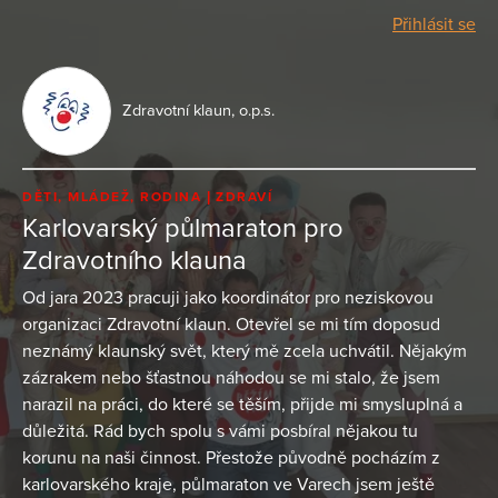
Přihlásit se
Zdravotní klaun, o.p.s.
DĚTI, MLÁDEŽ, RODINA
ZDRAVÍ
Karlovarský půlmaraton pro
Zdravotního klauna
Od jara 2023 pracuji jako koordinátor pro neziskovou
organizaci Zdravotní klaun. Otevřel se mi tím doposud
neznámý klaunský svět, který mě zcela uchvátil. Nějakým
zázrakem nebo šťastnou náhodou se mi stalo, že jsem
narazil na práci, do které se těším, přijde mi smysluplná a
důležitá. Rád bych spolu s vámi posbíral nějakou tu
korunu na naši činnost. Přestože původně pocházím z
karlovarského kraje, půlmaraton ve Varech jsem ještě