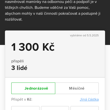
nasměrovat maminky na odbornou péči a podpoří je v
těžkých chvílích. Budeme vděčné za Vaši pomoc,
abychom mohly v naší činnosti pokračovat a postupně ji
rozšiřovat.
vybíráme od 5.5.2025
1 300 Kč
přispěli
3 lidé
Jednorázově
Měsíčně
Přispět v
Kč
:
Jiná částka