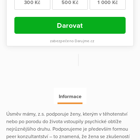
300 Kč
500 Kč
1 000 Kč
Darovat
zabezpečeno Darujme.cz
Informace
Úsměv mámy, z.s. podporuje ženy, kterým v těhotenství
nebo po porodu do života vstoupily psychické obtíže
nejrůznějšího druhu. Podporujeme je především formou
peer konzultantství – to znamená, že žena se zkušeností