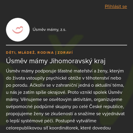
Přihlásit se
Úsměv mámy, z.s.
DĚTI, MLÁDEŽ, RODINA
ZDRAVÍ
Úsměv mámy Jihomoravský kraj
Úsměv mámy podporuje šťastné mateřství a ženy, kterým
do života vstoupily psychické obtíže v těhotenství nebo
po porodu. Ačkoliv se v zahraniční jedná o aktuální téma,
u nás je zatím spíše okrajové. Proto vznikl spolek Úsměv
mámy. Věnujeme se osvětovým aktivitám, organizujeme
svépomocné podpůrné skupiny po celé České republice,
propojujeme ženy se zkušeností a snažíme se vyjednávat
o lepší systémové péči. Postupně vytváříme
celorepublikovou síť koordinátorek, které dovedou