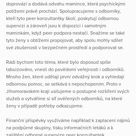
doprovází a dodává odvahu mamince, která psychickými
potížemi právě prochází. Spolupracujeme s odborníky,
kteří tyto peer konzultantky školí, poskytují odbornou
supervizi a zároveň jsou k dispozici i samotným
maminkám, když peer podpora nestačí. Snažíme se také
tyto ženy s obtížemi propojovat, aby spolu mohly sdílet
své zkušenosti v bezpečném prostředí a podporovat se.
Rádi bychom toto téma, které bylo doposud spíše
tabuizováno, vnesli do povědomí veřejnosti i odborníků.
Mnoho žen, které udělají první odvážný krok a vyhledají
odbornou pomoc, se setkává s nepochopením. Proto v
Jihomoravském kraji usilujeme o postupné rozšíření svých
služeb a vytváříme si síť ověřených odborníků, na které
ženy v případě potřeby odkazujeme.
Finanční příspěvky využíváme například k zaplacení nájmů
na podpůrné skupiny, tisku informačních letáků a k
zajištění odborné supervize peer konzultantek.