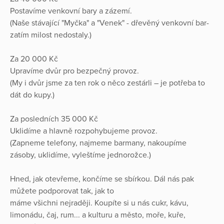
Postavíme venkovní bary a zázemí.
(Naše stávající "Myčka" a "Venek" - dřevěný venkovní bar-
zatím milost nedostaly.)
Za 20 000 Kč
Upravíme dvůr pro bezpečný provoz.
(My i dvůr jsme za ten rok o něco zestárli – je potřeba to
dát do kupy.)
Za posledních 35 000 Kč
Uklidíme a hlavně rozpohybujeme provoz.
(Zapneme telefony, najmeme barmany, nakoupíme
zásoby, uklidíme, vyleštíme jednorožce.)
Hned, jak otevřeme, končíme se sbírkou. Dál nás pak
můžete podporovat tak, jak to
máme všichni nejraději. Koupíte si u nás cukr, kávu,
limonádu, čaj, rum... a kulturu a město, moře, kuře,