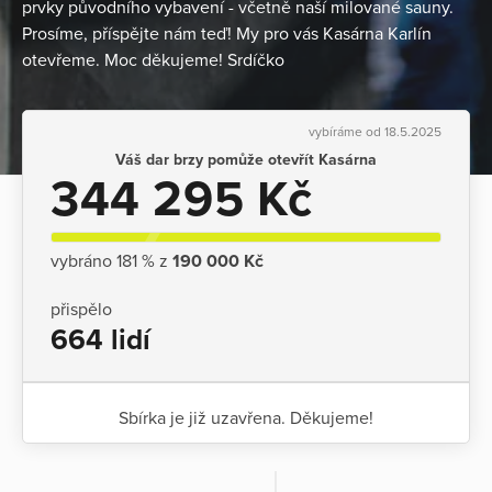
prvky původního vybavení - včetně naší milované sauny.
Prosíme, příspějte nám teď! My pro vás Kasárna Karlín
otevřeme. Moc děkujeme! Srdíčko
vybíráme od 18.5.2025
Váš dar brzy pomůže otevřít Kasárna
344 295 Kč
vybráno 181 % z
190 000 Kč
přispělo
664 lidí
Sbírka je již uzavřena. Děkujeme!