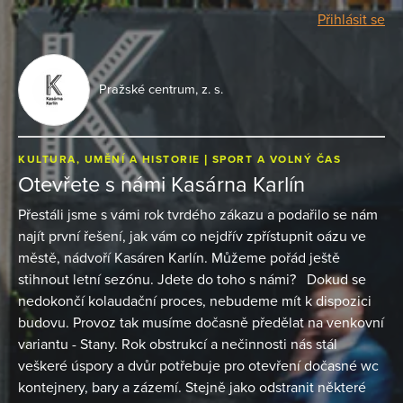
Přihlásit se
Pražské centrum, z. s.
KULTURA, UMĚNÍ A HISTORIE
SPORT A VOLNÝ ČAS
Otevřete s námi Kasárna Karlín
Přestáli jsme s vámi rok tvrdého zákazu a podařilo se nám
najít první řešení, jak vám co nejdřív zpřístupnit oázu ve
městě, nádvoří Kasáren Karlín. Můžeme pořád ještě
stihnout letní sezónu. Jdete do toho s námi? Dokud se
nedokončí kolaudační proces, nebudeme mít k dispozici
budovu. Provoz tak musíme dočasně předělat na venkovní
variantu - Stany. Rok obstrukcí a nečinnosti nás stál
veškeré úspory a dvůr potřebuje pro otevření dočasné wc
kontejnery, bary a zázemí. Stejně jako odstranit některé