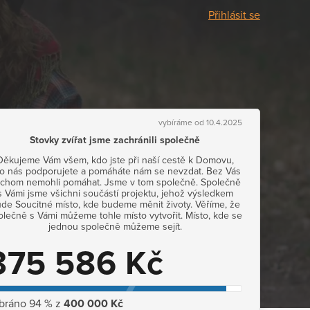
Přihlásit se
vybíráme od 10.4.2025
Stovky zvířat jsme zachránili společně
Děkujeme Vám všem, kdo jste při naší cestě k Domovu,
o nás podporujete a pomáháte nám se nevzdat. Bez Vás
chom nemohli pomáhat. Jsme v tom společně. Společně
s Vámi jsme všichni součástí projektu, jehož výsledkem
de Soucitné místo, kde budeme měnit životy. Věříme, že
olečně s Vámi můžeme tohle místo vytvořit. Místo, kde se
jednou společně můžeme sejít.
375 586 Kč
bráno 94 % z
400 000 Kč