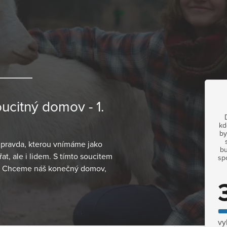
ucitný domov - 1.
kd
by
á pravda, kterou vnímáme jako
bu
t, ale i lidem. S tímto soucitem
sp
o. Chceme náš konečný domov,
vy