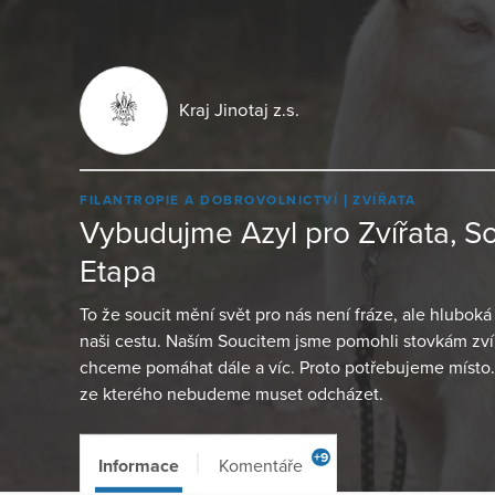
Kraj Jinotaj z.s.
FILANTROPIE A DOBROVOLNICTVÍ
ZVÍŘATA
Vybudujme Azyl pro Zvířata, So
Etapa
To že soucit mění svět pro nás není fráze, ale hlubok
naši cestu. Naším Soucitem jsme pomohli stovkám zvířa
chceme pomáhat dále a víc. Proto potřebujeme míst
ze kterého nebudeme muset odcházet.
+9
Informace
Komentáře