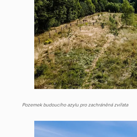
Pozemek budoucího azylu pro zachráněná zvířata