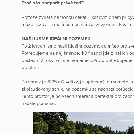
Proč nás podpořit právě teď?
Protože zvířata nemohou čekat – každým dnem přibývaj
může každý – i malá pomoc má velký význam, když spo
NAŠLI JSME IDEÁLNÍ POZEMEK
Po 2 letech jsme našli ideální pozemek a místo pro z
Potřebujeme na něj finance, 1/3 financí jde z našich o
poslední 2 roky, víc ale nemáme....Proto potřebujeme 
předtím.
Pozemek je 6125 m2 veliký, je oplocený, na samotě, s
zkolaudovaný seník, na pozemku se nachází potůček a
Tento prostor je po všech směrech perfektní pro zac
nadále pomáhat.