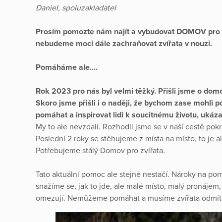
Daniel, spoluzakladatel
Prosím pomozte nám najít a vybudovat DOMOV pro zví
nebudeme moci dále zachraňovat zvířata v nouzi.
Pomáháme ale….
Rok 2023 pro nás byl velmi těžký. Přišli jsme o domo
Skoro jsme přišli i o naději, že bychom zase mohli
pomáhat a inspirovat lidi k soucitnému životu, ukázat,
My to ale nevzdali. Rozhodli jsme se v naší cestě pokra
Poslední 2 roky se stěhujeme z místa na místo, to je
Potřebujeme stálý Domov pro zvířata.
Tato aktuální pomoc ale stejně nestačí. Nároky na po
snažíme se, jak to jde, ale malé místo, malý pronájem
omezují. Nemůžeme pomáhat a musíme zvířata odmíta