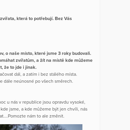
řata, která to potřebují. Bez Vás
v, o naše místo, které jsme 3 roky budovali.
 pomáhat zvířatům, a žít na místě kde můžeme
 že to jde i jinak.
čovat dál, a zatím i bez stálého místa.
 ale dále neúnosné po všech směrech.
moc u nás v republice jsou opravdu vysoké,
, kde jsme, a kde můžeme být jen chvíli, nás
t….Pomozte nám to ale změnit.