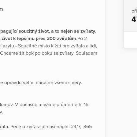
um
př
4
agující soucitný život, a to nejen se zvířaty
.
t život k lepšímu přes 300 zvířatům
.Po 2
zylu - Soucitné místo k žití pro zvířata a lidi,
 Chceme žít bok po boku se zvířaty. Souladem
 je opravdu velmi náročné všemi směry.
la domov. V dočasce míváme průměrně 5–15
y.
ata. Péče o zvířata je naší náplní 24/7, 365