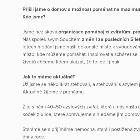
Přišli jsme o domov a možnost pomáhat na maxim
Kdo jsme?
Jsme nezisková
organizace pomáhající zvířatům, prop
Náš spolek svým Soucitem
změnil za posledních 5 le
letech hledání jsme našli dokonalé místo k vybudování a
místo, kde můžeme pomáhat, inspirovat a scházet se.
životů chceme lidem ukázat, že to jde i jinak.
Jak to máme aktuálně?
Už jsme se několikrát stěhovali, a stěhování s azylem
Aktuálně žijeme v pronájmu.
Žije s námi 40–50 azylových zvířat, která u nás naš
koček z ulice, které spravujeme a hledáme jim domov
Staráme se a přijímáme nemocná, stará i postižená zvíř
dní v roce.