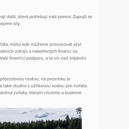
í další, která potřebují naši pomoc.Zapojit se
jíme síly.
vířata, místo kde můžeme provozovat azyl.
sobních zdrojů a našetřených financí za
Vaši finanční podporu, a to víc než kdykoliv
 příjezdovou cestou, na pozemku je
 také studna s užitkovou vodou pro zvířata.
hráněná zvířata, kterým chceme a budeme