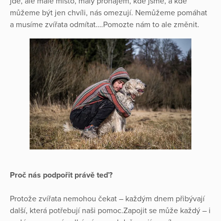
jde, ale malé místo, malý pronájem, kde jsme, a kde
můžeme být jen chvíli, nás omezují. Nemůžeme pomáhat
a musíme zvířata odmítat….Pomozte nám to ale změnit.
Proč nás podpořit právě teď?
Protože zvířata nemohou čekat – každým dnem přibývají
další, která potřebují naši pomoc.Zapojit se může každý – i