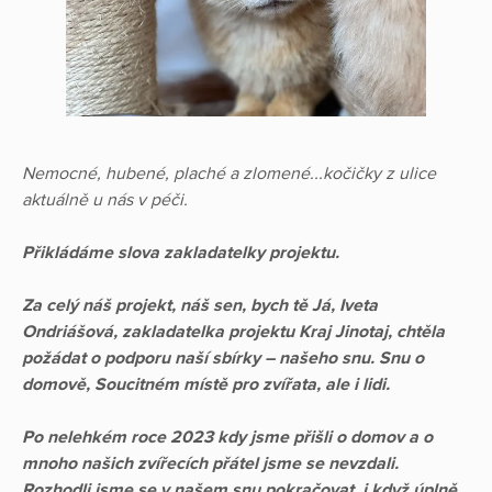
Nemocné, hubené, plaché a zlomené...kočičky z ulice
aktuálně u nás v péči.
Přikládáme slova zakladatelky projektu.
Za celý náš projekt, náš sen, bych tě Já, Iveta
Ondriášová, zakladatelka projektu Kraj Jinotaj, chtěla
požádat o podporu naší sbírky – našeho snu. Snu o
domově, Soucitném místě pro zvířata, ale i lidi.
Po nelehkém roce 2023 kdy jsme přišli o domov a o
mnoho našich zvířecích přátel jsme se nevzdali.
Rozhodli jsme se v našem snu pokračovat, i když úplně