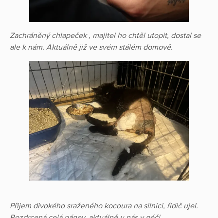
Zachráněný chlapeček , majitel ho chtěl utopit, dostal se
ale k nám. Aktuálně již ve svém stálém domově.
Přijem divokého sraženého kocoura na silnici, řidič ujel.
Rozdrcená celá pánev, aktuálně u nás v péči.