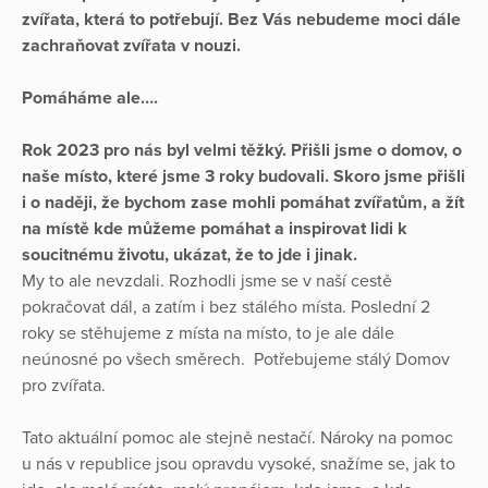
zvířata, která to potřebují. Bez Vás nebudeme moci dále
zachraňovat zvířata v nouzi.
Pomáháme ale….
Rok 2023 pro nás byl velmi těžký. Přišli jsme o domov, o
naše místo, které jsme 3 roky budovali. Skoro jsme přišli
i o naději, že bychom zase mohli pomáhat zvířatům, a žít
na místě kde můžeme pomáhat a inspirovat lidi k
soucitnému životu, ukázat, že to jde i jinak.
My to ale nevzdali. Rozhodli jsme se v naší cestě
pokračovat dál, a zatím i bez stálého místa. Poslední 2
roky se stěhujeme z místa na místo, to je ale dále
neúnosné po všech směrech. Potřebujeme stálý Domov
pro zvířata.
Tato aktuální pomoc ale stejně nestačí. Nároky na pomoc
u nás v republice jsou opravdu vysoké, snažíme se, jak to