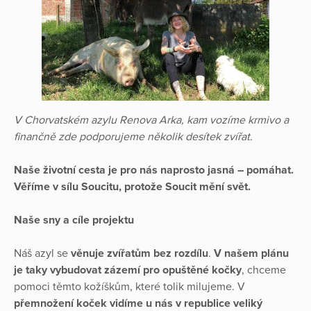
V Chorvatském azylu Renova Arka, kam vozíme krmivo a
finančně zde podporujeme několik desítek zvířat.
Naše životní cesta je pro nás naprosto jasná – pomáhat.
Věříme v sílu Soucitu, protože Soucit mění svět.
Naše sny a cíle projektu
Náš azyl se
věnuje zvířatům bez rozdílu
.
V našem plánu
je taky vybudovat zázemí pro opuštěné kočky
, chceme
pomoci těmto kožíškům, které tolik milujeme. V
přemnožení koček vidíme u nás v republice veliký