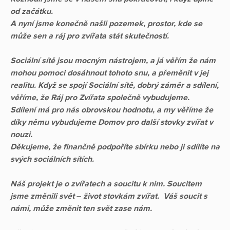
od začátku.
A nyní jsme konečně našli pozemek, prostor, kde se
může sen a ráj pro zvířata stát skutečností.
Sociální sítě jsou mocným nástrojem, a já věřím že nám
mohou pomoci dosáhnout tohoto snu, a přeměnit v jej
realitu. Když se spojí Sociální sítě, dobrý záměr a sdílení,
věříme, že Ráj pro Zvířata společně vybudujeme.
Sdílení má pro nás obrovskou hodnotu, a my věříme že
díky němu vybudujeme Domov pro další stovky zvířat v
nouzi.
Děkujeme, že finančně podpoříte sbírku nebo ji sdílíte na
svých sociálních sítích.
Náš projekt je o zvířatech a soucitu k nim. Soucitem
jsme změnili svět
–
život stovkám zvířat. Váš soucit s
námi, může změnit ten svět zase nám.