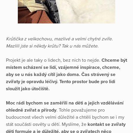
Krůtička z velkochovu, mazlivé a velmi chytré zvíře.
Mazlili jste si někdy krůtu? Tak u nás můžete.
Projekt je ale taky o lidech, bez nich to nejde.
Chceme být
místem scházení se lidí, vzájemné inspirace, chceme,
aby se u nás každý cítil jako doma. Čas strávený se
zvířaty je opravdu léčivý. Tento prostor bude pro lidi
sloužit jako útočiště.
Moc rádi bychom se zaměřili na děti a jejich vzdělávání
ohledně zvířat a přírody
. Tohle považujeme pro
budoucnost všech velmi důležité a chtěli bychom se i my
stát součásti osvěty u dětí. Myslíme, že
kontakt se zvířaty
děti formuje a je důležité, aby se o zvířatech něco