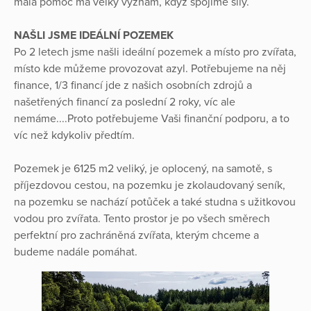
malá pomoc má velký význam, když spojíme síly.
NAŠLI JSME IDEÁLNÍ POZEMEK
Po 2 letech jsme našli ideální pozemek a místo pro zvířata,
místo kde můžeme provozovat azyl. Potřebujeme na něj
finance, 1/3 financí jde z našich osobních zdrojů a
našetřených financí za poslední 2 roky, víc ale
nemáme....Proto potřebujeme Vaši finanční podporu, a to
víc než kdykoliv předtím.
Pozemek je 6125 m2 veliký, je oplocený, na samotě, s
příjezdovou cestou, na pozemku je zkolaudovaný seník,
na pozemku se nachází potůček a také studna s užitkovou
vodou pro zvířata. Tento prostor je po všech směrech
perfektní pro zachráněná zvířata, kterým chceme a
budeme nadále pomáhat.