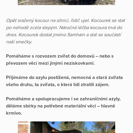
Opět sražený kocour na silnici, řidič ujel. Kocourek se stal
po nehodě zcela slepým. Náročná léčba kocoura trvá do
dnes. Kocourek dostal jméno Samhain a stal se součástí
naší smečky
.
Pomáháme s rozvozem zvířat do domovů – nebo s
převozem věcí mezi jinými neziskovkami.
Přijímáme do azylu postižená, nemocná a stará zvířata
všeho druhu, ta zvířata, o která lidi ztratili zájem.
Pomáháme a spolupracujeme i se zahraničními azyly,
děláme sbírky na potřebné materiální věci – hlavně
krmivo.