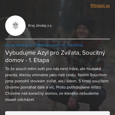
Přihlásit se
Kraj Jinotaj z.s.
FILANTROPIE A DOBROVOLNICTVÍ
ZVÍŘATA
Vybudujme Azyl pro Zvířata, Soucitný
domov - 1. Etapa
To že soucit mění svět pro nás není fráze, ale hluboká
pravda, kterou vnímáme jako naši cestu. Naším Soucitem
jsme pomohli stovkám zvířat, ale i lidem. S tímto soucitem
chceme pomáhat dále a víc. Proto potřebujeme místo.
Chceme náš konečný domov, ze kterého nebudeme
muset odcházet.