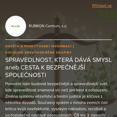
Přihlásit se
RUBIKON Centrum, z.ú.
OSVĚTA A POSKYTOVÁNÍ INFORMACÍ
SOCIÁLNĚ ZNEVÝHODNĚNÉ SKUPINY
SPRAVEDLNOST, KTERÁ DÁVÁ SMYSL
aneb CESTA K BEZPEČNĚJŠÍ
SPOLEČNOSTI
Pomozte nám budovat bezpečnější a spravedlivější svět,
kde spravedlnost znamená víc než jen trest a odsouzení.
Změna systému vězeňství a trestní justice je klíčová z
několika důvodů. Současný systém v mnoha zemích čelí
kritice kvůli neefektivitě, vysokým nákladům, recidivě a
nedostatečné nápravě odsouzených. ČR má 3. nejvyšší