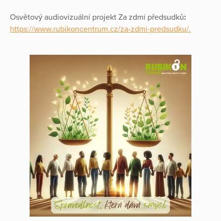
Osvětový audiovizuální projekt Za zdmi předsudků
:
https://www.rubikoncentrum.cz/za-zdmi-predsudku/.