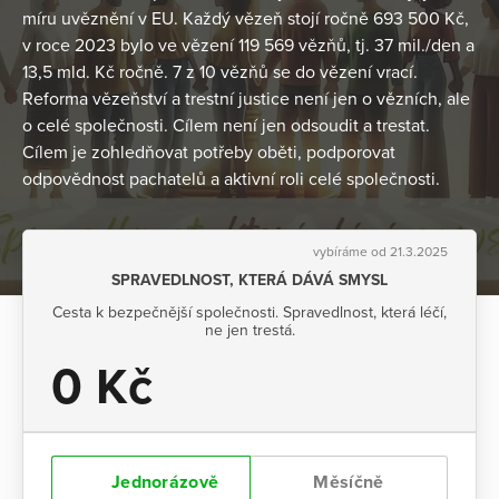
míru uvěznění v EU. Každý vězeň stojí ročně 693 500 Kč,
v roce 2023 bylo ve vězení 119 569 vězňů, tj. 37 mil./den a
13,5 mld. Kč ročně. 7 z 10 vězňů se do vězení vrací.
Reforma vězeňství a trestní justice není jen o vězních, ale
o celé společnosti. Cílem není jen odsoudit a trestat.
Cílem je zohledňovat potřeby oběti, podporovat
odpovědnost pachatelů a aktivní roli celé společnosti.
vybíráme od 21.3.2025
SPRAVEDLNOST, KTERÁ DÁVÁ SMYSL
Cesta k bezpečnější společnosti. Spravedlnost, která léčí,
ne jen trestá.
0 Kč
Jednorázově
Měsíčně