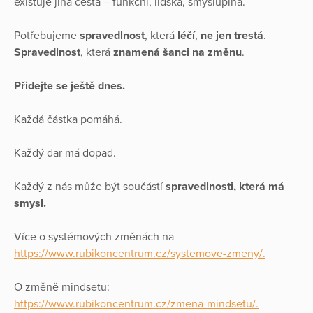
existuje jiná cesta – funkční, lidská, smysluplná.
Potřebujeme
spravedlnost
, která
léčí
,
ne jen trestá
.
Spravedlnost
, která
znamená šanci na změnu
.
Přidejte se ještě dnes.
Každá částka pomáhá.
Každý dar má dopad.
Každý z nás může být součástí
spravedlnosti, která má
smysl.
Více o systémových změnách na
https://www.rubikoncentrum.cz/systemove-zmeny/.
O změně mindsetu:
https://www.rubikoncentrum.cz/zmena-mindsetu/.