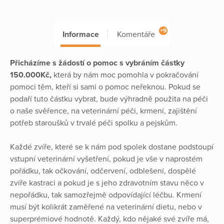
+9
Informace
Komentáře
Přicházíme s žádostí o pomoc s vybráním částky
150.000Kč,
která by nám moc pomohla v pokračování
pomoci těm, kteří si sami o pomoc neřeknou. Pokud se
podaří tuto částku vybrat, bude výhradně použita na péči
o naše svěřence, na veterinární péči, krmení, zajištění
potřeb staroušků v trvalé péči spolku a pejskům.
Každé zvíře, které se k nám pod spolek dostane podstoupí
vstupní veterinární vyšetření, pokud je vše v naprostém
pořádku, tak očkování, odčervení, odblešení, dospělé
zvíře kastraci a pokud je s jeho zdravotním stavu něco v
nepořádku, tak samozřejmě odpovídající léčbu. Krmení
musí být kolikrát zaměřené na veterinární dietu, nebo v
superprémiové hodnotě. Každý, kdo nějaké své zvíře má,