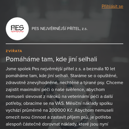
Přihlásit se
PES NEJVĚRNĚJŠÍ PŘÍTEL, z.s.
ZVÍŘATA
Pomáháme tam, kde jiní selhali
Jsme spolek Pes nejvěrnější přítel z.s. a bezmála 10 let
pomáháme tam, kde jiní selhali. Staráme se o opuštěné,
zdravotně znevýhodněné, nechtěné a týrané psy. Chceme
zajistit maximální péči o naše svěřence, abychom
nemuseli slevovat z nároků na veterinární péči a další
potřeby, obracíme se na VÁS. Měsíční náklady spolku
vychází průměrně na 200000 Kč. Abychom nemuseli
omezit svou činnost a zastavit příjem psů, je potřeba
alespoň částečně dorovnat náklady, které jsou nyní