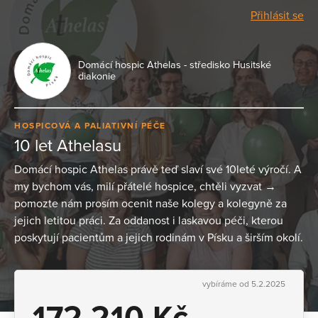
Přihlásit se
Domácí hospic Athelas - středisko Husitské
diakonie
HOSPICOVÁ A PALIATIVNÍ PÉČE
10 let Athelasu
Domácí hospic Athelas právě teď slaví své 10leté výročí. A
my bychom vás, milí přátelé hospice, chtěli vyzvat →
pomozte nám prosím ocenit naše kolegy a kolegyně za
jejich letitou práci. Za oddanost i laskavou péči, kterou
poskytují pacientům a jejich rodinám v Písku a širším okolí.
vybíráme od 5.2.2025
172 210 Kč