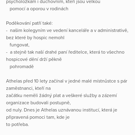
psycholožkám i duchovním, kteří jsou velkou
pomocí a oporou v rodinách
Poděkování patří také:
- našim kolegyním ve vedení kanceláře a v administrativě,
bez které by hospic nemohl
fungovat,
- a stejně tak naší drahé paní ředitelce, která to všechno
hospicové dění drží pěkně
pohromadě
Athelas před 10 lety začínal v jedné malé místnůstce s pár
zaměstnanci, kteří na
začátku neměli žádný plat a veškeré služby a zázemí
organizace budovali postupně,
od nuly. Dnes je Athelas uznávanou institucí, která je
připravená pomoci tam, kde je
to potřeba.