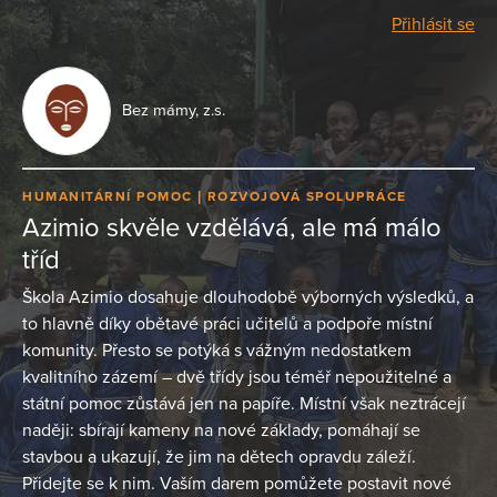
Přihlásit se
Bez mámy, z.s.
HUMANITÁRNÍ POMOC
ROZVOJOVÁ SPOLUPRÁCE
Azimio skvěle vzdělává, ale má málo
tříd
Škola Azimio dosahuje dlouhodobě výborných výsledků, a
to hlavně díky obětavé práci učitelů a podpoře místní
komunity. Přesto se potýká s vážným nedostatkem
kvalitního zázemí – dvě třídy jsou téměř nepoužitelné a
státní pomoc zůstává jen na papíře. Místní však neztrácejí
naději: sbírají kameny na nové základy, pomáhají se
stavbou a ukazují, že jim na dětech opravdu záleží.
Přidejte se k nim. Vaším darem pomůžete postavit nové