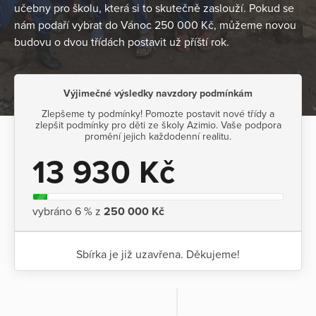
učebny pro školu, která si to skutečně zaslouží. Pokud se
nám podaří vybrat do Vánoc 250 000 Kč, můžeme novou
budovu o dvou třídách postavit už příští rok.
Výjimečné výsledky navzdory podmínkám
Zlepšeme ty podmínky! Pomozte postavit nové třídy a
zlepšit podmínky pro děti ze školy Azimio. Vaše podpora
promění jejich každodenní realitu.
13 930 Kč
vybráno 6 % z
250 000 Kč
Sbírka je již uzavřena. Děkujeme!