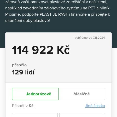
zároveň začít omezovat plastové znečištění v naší zemi,
například zavedením zálohového systému na PET a hliník.
Prosíme, podpořte PLAST JE PAST i finančně a přispějte k
ukončení doby plastové!
vybíráme od 7.11.2024
114 922 Kč
přispělo
129 lidí
Jednorázově
Měsíčně
Přispět v
Kč
:
Jiná částka