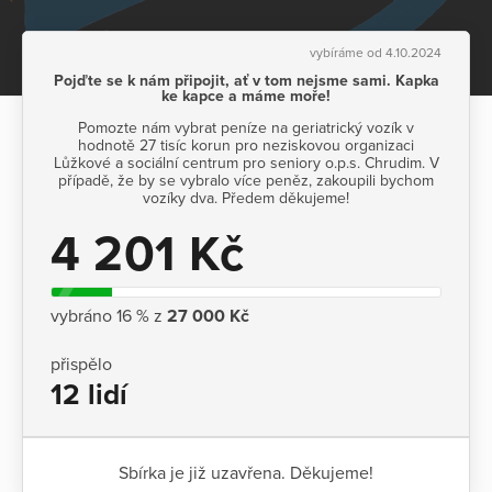
vybíráme od 4.10.2024
Pojďte se k nám připojit, ať v tom nejsme sami. Kapka
ke kapce a máme moře!
Pomozte nám vybrat peníze na geriatrický vozík v
hodnotě 27 tisíc korun pro neziskovou organizaci
Lůžkové a sociální centrum pro seniory o.p.s. Chrudim. V
případě, že by se vybralo více peněz, zakoupili bychom
vozíky dva. Předem děkujeme!
4 201 Kč
vybráno 16 % z
27 000 Kč
přispělo
12 lidí
Sbírka je již uzavřena. Děkujeme!