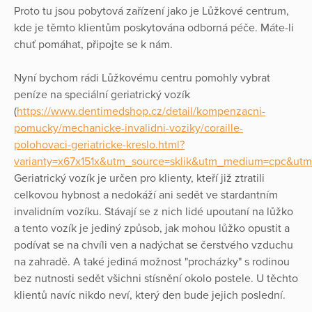
Proto tu jsou pobytová zařízení jako je Lůžkové centrum,
kde je těmto klientům poskytována odborná péče. Máte-li
chuť pomáhat, připojte se k nám.
Nyní bychom rádi Lůžkovému centru pomohly vybrat
peníze na speciální geriatrický vozík
(
https://www.dentimedshop.cz/detail/kompenzacni-
pomucky/mechanicke-invalidni-voziky/coraille-
polohovaci-geriatricke-kreslo.html?
varianty=x67x151x&utm_source=sklik&utm_medium=cpc&u
Geriatrický vozík je určen pro klienty, kteří již ztratili
celkovou hybnost a nedokáží ani sedět ve stardantním
invalidním vozíku. Stávají se z nich lidé upoutaní na lůžko
a tento vozík je jediný způsob, jak mohou lůžko opustit a
podívat se na chvíli ven a nadýchat se čerstvého vzduchu
na zahradě. A také jediná možnost "procházky" s rodinou
bez nutnosti sedět všichni stísnění okolo postele. U těchto
klientů navíc nikdo neví, který den bude jejich poslední.