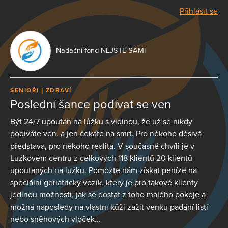
Přihlásit se
Nadační fond NEJSTE SAMI
SENIOŘI
ZDRAVÍ
Poslední šance podívat se ven
Být 24/7 upoután na lůžku s vidinou, že už se nikdy
podíváte ven, a jen čekáte na smrt. Pro někoho děsivá
představa, pro někoho realita. V současné chvíli je v
Lůžkovém centru z celkových 118 klientů 20 klientů
upoutaných na lůžku. Pomozte nám získat peníze na
speciální geriatrický vozík, který je pro takové klienty
jedinou možností, jak se dostat z toho malého pokoje a
možná naposledy na vlastní kůži zažít venku padání listí
nebo sněhových vloček...