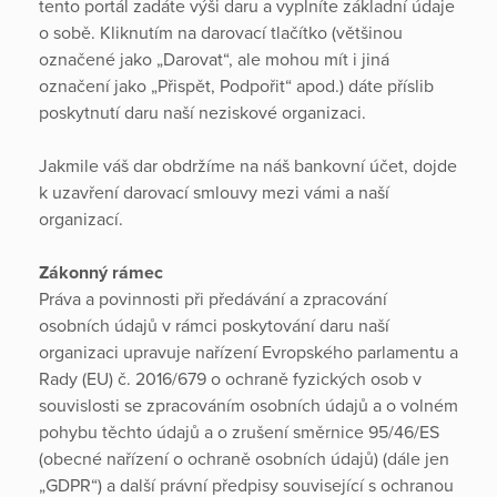
tento portál zadáte výši daru a vyplníte základní údaje
o sobě. Kliknutím na darovací tlačítko (většinou
označené jako „Darovat“, ale mohou mít i jiná
označení jako „Přispět, Podpořit“ apod.) dáte příslib
poskytnutí daru naší neziskové organizaci.
Jakmile váš dar obdržíme na náš bankovní účet, dojde
k uzavření darovací smlouvy mezi vámi a naší
organizací.
Zákonný rámec
Práva a povinnosti při předávání a zpracování
osobních údajů v rámci poskytování daru naší
organizaci upravuje nařízení Evropského parlamentu a
Rady (EU) č. 2016/679 o ochraně fyzických osob v
souvislosti se zpracováním osobních údajů a o volném
pohybu těchto údajů a o zrušení směrnice 95/46/ES
(obecné nařízení o ochraně osobních údajů) (dále jen
„GDPR“) a další právní předpisy související s ochranou