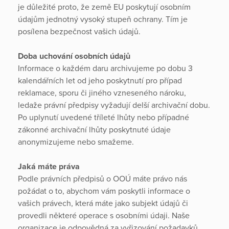
je důležité proto, že země EU poskytují osobním
údajům jednotný vysoký stupeň ochrany. Tím je
posílena bezpečnost vašich údajů.
Doba uchování osobních údajů
Informace o každém daru archivujeme po dobu 3
kalendářních let od jeho poskytnutí pro případ
reklamace, sporu či jiného vzneseného nároku,
ledaže právní předpisy vyžadují delší archivační dobu.
Po uplynutí uvedené tříleté lhůty nebo případné
zákonné archivační lhůty poskytnuté údaje
anonymizujeme nebo smažeme.
Jaká máte práva
Podle právních předpisů o OOÚ máte právo nás
požádat o to, abychom vám poskytli informace o
vašich právech, která máte jako subjekt údajů či
provedli některé operace s osobními údaji. Naše
organizace je odpovědná za vyřizování požadavků,