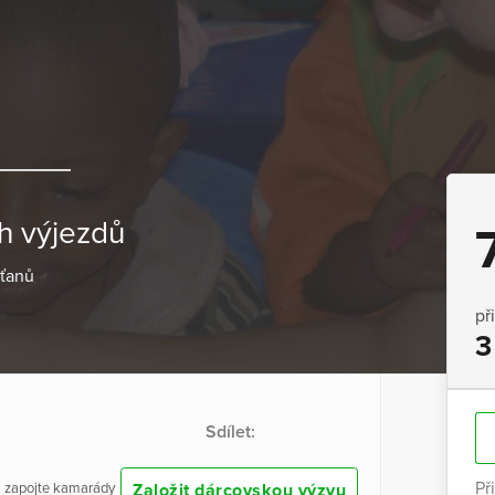
h výjezdů
sťanů
př
3
Sdílet:
Př
Založit dárcovskou výzvu
 a zapojte kamarády