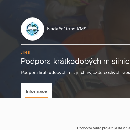
Nadační fond KMS
JINÉ
Podpora krátkodobých misijníc
Podpora krátkodobých misijních výjezdů českých kře
Informace
Podpořte tento projekt ještě víc