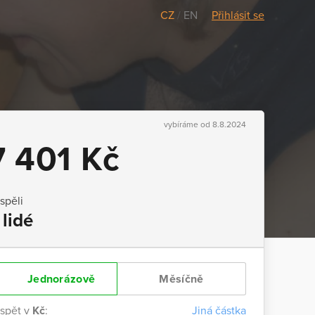
CZ
/
EN
Přihlásit se
vybíráme od 8.8.2024
7 401 Kč
ispěli
 lidé
Jednorázově
Měsíčně
ispět v
Kč
:
Jiná částka