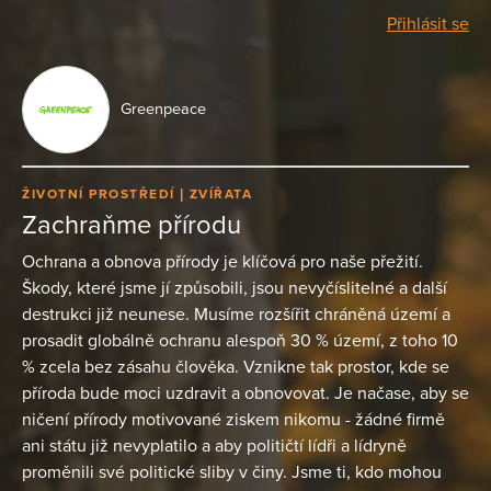
Přihlásit se
Greenpeace
ŽIVOTNÍ PROSTŘEDÍ
ZVÍŘATA
Zachraňme přírodu
Ochrana a obnova přírody je klíčová pro naše přežití.
Škody, které jsme jí způsobili, jsou nevyčíslitelné a další
destrukci již neunese. Musíme rozšířit chráněná území a
prosadit globálně ochranu alespoň 30 % území, z toho 10
% zcela bez zásahu člověka. Vznikne tak prostor, kde se
příroda bude moci uzdravit a obnovovat. Je načase, aby se
ničení přírody motivované ziskem nikomu - žádné firmě
ani státu již nevyplatilo a aby političtí lídři a lídryně
proměnili své politické sliby v činy. Jsme ti, kdo mohou