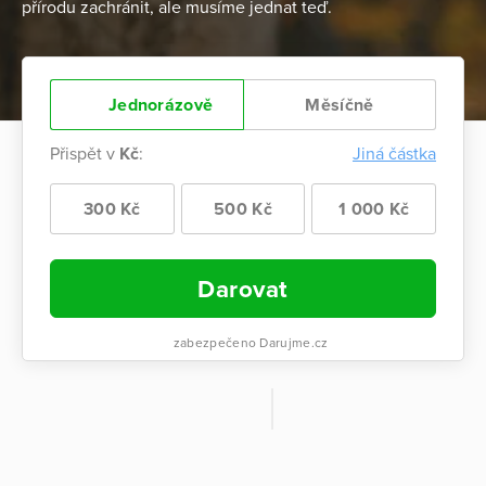
přírodu zachránit, ale musíme jednat teď.
Jednorázově
Měsíčně
Přispět v
Kč
:
Jiná částka
300 Kč
500 Kč
1 000 Kč
Darovat
zabezpečeno Darujme.cz