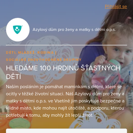
Přihlásit se
Azylový dům pro ženy a matky s dětmi o.p.s.
DĚTI, MLÁDEŽ, RODINA
SOCIÁLNĚ ZNEVÝHODNĚNÉ SKUPINY
HLEDÁME 100 HRDINŮ ŠŤASTNÝCH
DĚTÍ
Naším posláním je pomáhat maminkám s dětmi, které se
ocitly v těžké životní situaci. Náš Azylový dům pro ženy a
matky s dětmi o.p.s. ve Vsetíně jim poskytuje bezpečné a
klidné místo, kde mohou najít útočiště, a podporu, kterou
potřebují k tomu, aby mohly žít lepší život.