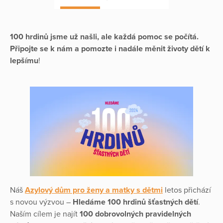
100 hrdinů jsme už našli, ale každá pomoc se počítá.
Připojte se k nám a pomozte i nadále měnit životy dětí k
lepšímu
!
Náš
Azylový dům pro ženy a matky s dětmi
letos přichází
s novou výzvou –
Hledáme 100 hrdinů šťastných dětí
.
Naším cílem je najít
100 dobrovolných pravidelných