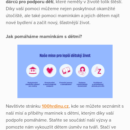
dárců
pro podporu dětí
, které neměly v životě tolik štěstí.
Díky vaší pomoci můžeme nejen poskytnout okamžité
útočiště, ale také pomoci maminkám a jejich dětem najít
nové bydlení a začít nový, šťastnější život.
Jak pomáháme maminkám s dětmi?
Navštivte stránku
100hrdinu.cz
, kde se můžete seznámit s
naší misí a příběhy maminek s dětmi, kterým díky vaší
podpoře pomáháme. Staňte se součástí naší výzvy a
pomozte nám vykouzlit dětem úsměv na tváři. Stačí ve