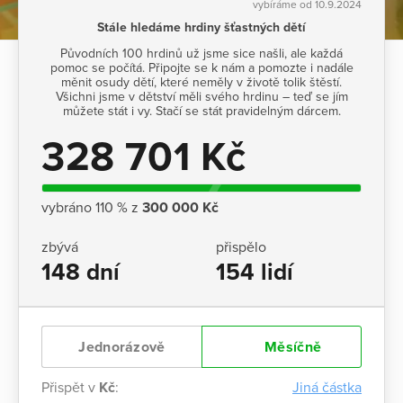
vybíráme od 10.9.2024
Stále hledáme hrdiny šťastných dětí
Původních 100 hrdinů už jsme sice našli, ale každá
pomoc se počítá. Připojte se k nám a pomozte i nadále
měnit osudy dětí, které neměly v životě tolik štěstí.
Všichni jsme v dětství měli svého hrdinu – teď se jím
můžete stát i vy. Stačí se stát pravidelným dárcem.
328 701 Kč
vybráno 110 % z
300 000 Kč
zbývá
přispělo
148 dní
154 lidí
Jednorázově
Měsíčně
Přispět v
Kč
:
Jiná částka