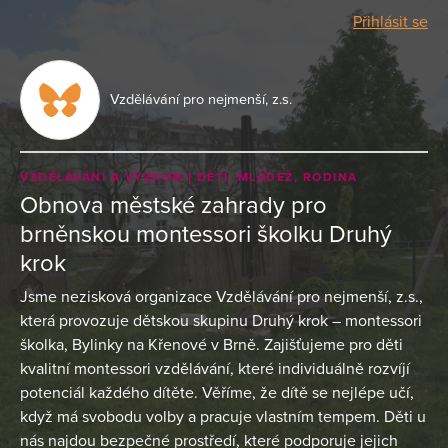
Přihlásit se
Vzdělávání pro nejmenší, z.s.
VZDĚLÁVÁNÍ A VÝZKUM
DĚTI, MLÁDEŽ, RODINA
Obnova městské zahrady pro
brněnskou montessori školku Druhý
krok
Jsme nezisková organizace Vzdělávání pro nejmenší, z.s.,
která provozuje dětskou skupinu Druhý krok – montessori
školka, Bylinky na Křenové v Brně. Zajišťujeme pro děti
kvalitní montessori vzdělávání, které individuálně rozvíjí
potenciál každého dítěte. Věříme, že dítě se nejlépe učí,
když má svobodu volby a pracuje vlastním tempem. Děti u
nás najdou bezpečné prostředí, které podporuje jejich