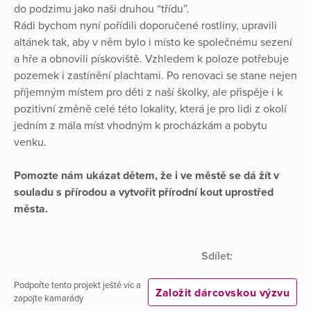
do podzimu jako naši druhou “třídu”.
Rádi bychom nyní pořídili doporučené rostliny, upravili
altánek tak, aby v něm bylo i místo ke společnému sezení
a hře a obnovili pískoviště. Vzhledem k poloze potřebuje
pozemek i zastínění plachtami. Po renovaci se stane nejen
příjemným místem pro děti z naší školky, ale přispěje i k
pozitivní změně celé této lokality, která je pro lidi z okolí
jedním z mála míst vhodným k procházkám a pobytu
venku.
Pomozte nám ukázat dětem, že i ve městě se dá žít v
souladu s přírodou a vytvořit přírodní kout uprostřed
města.
Sdílet:
Podpořte tento projekt ještě víc a
Založit dárcovskou výzvu
zapojte kamarády