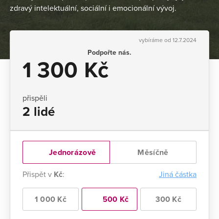
zdravý intelektuální, sociální i emocionální vývoj.
vybíráme od 12.7.2024
Podpořte nás.
1 300 Kč
přispěli
2 lidé
Jednorázově
Měsíčně
Přispět v
Kč
:
Jiná částka
1 000 Kč
500 Kč
300 Kč