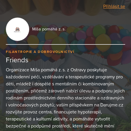
Přihlásit se
Míša pomáhá z. s.
FILANTROPIE A DOBROVOLNICTVÍ
Friends
Organizace Míša pomáhá z. s. z Ostravy poskytuje
každodenní péči, vzdělávání a terapeutické programy pro
děti, mládež i dospělé s mentálním či kombinovaným
postižením, přičemž zároveň nabízí úlevu a podporu jejich
rodinám prostřednictvím denního stacionáře a ozdravných
i volnočasových pobytů; vaším příspěvkem na Darujme.cz
rozvíjíte provoz centra, financujete hypoterapii,
terapeutické a kulturní aktivity, a pomáháte vytvořit
bezpečné a podpůrné prostředí, které skutečně mění