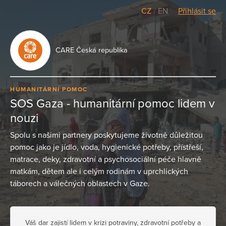
CZ
/
EN
Přihlásit se
CARE Česká republika
HUMANITÁRNÍ POMOC
SOS Gaza - humanitární pomoc lidem v
nouzi
Spolu s našimi partnery poskytujeme životně důležitou
pomoc jako je jídlo, voda, hygienické potřeby, přístřeší,
matrace, deky, zdravotní a psychosociální péče hlavně
matkám, dětem ale i celým rodinám v uprchlických
táborech a válečných oblastech v Gaze.
Váš dar zajistí lidem v krizi potraviny, zdravotní potřeby a