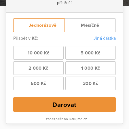
přístřeší.
Jednorázově
Měsíčně
Přispět v
Kč
:
Jiná částka
10 000 Kč
5 000 Kč
2 000 Kč
1 000 Kč
500 Kč
300 Kč
Darovat
zabezpečeno Darujme.cz