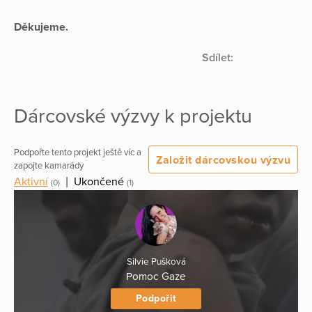
Děkujeme.
Sdílet:
Dárcovské výzvy k projektu
Podpořte tento projekt ještě víc a
Založit dárcovskou výzvu
zapojte kamarády
Aktivní
|
Ukončené
(0)
(1)
Silvie Pušková
Pomoc Gaze
Podpořit