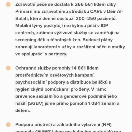
Zdravotní péče
se dostala k 266 561 lidem díky
Primárnímu zdravotnímu středisku CARE v Deir Al-
Balah, které denně obslouží 200–250 pacientů.
Mobilní týmy poskytují nezbytnou péči v IDP
centrech, zatímco výživové služby se zaměřují na
screening dětí a těhotných žen. Budoucí plány
zahrnují laboratorní služby a rozšíření péče o matky
ve spolupráci s partnery.
Ochranné služby
pomohly 14 861 lidem
prostřednictvím osvětových kampaní,
psychosociální podpory a distribuce balíčků s
hygienickými pomůckami pro ženy. V rámci
prevence sexuálního a genderově podmíněného
násilí (SGBV) jsme přímo pomohli 1 084 ženám a
dětem.
Podpora přístřeší a základního vybavení (NFI)
pomohla 46 568 lidem poskytnutím materiálů pro