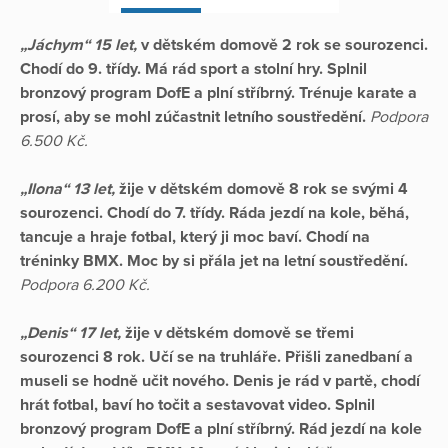
„Jáchym“ 15 let,
v dětském domově 2 rok se sourozenci.
Chodí do 9. třídy. Má rád sport a stolní hry. Splnil
bronzový program DofE a plní stříbrný. Trénuje karate a
prosí, aby se mohl zúčastnit letního soustředění.
Podpora
6.500 Kč.
„Ilona“ 13 let,
žije v dětském domově 8 rok se svými 4
sourozenci. Chodí do 7. třídy. Ráda jezdí na kole, běhá,
tancuje a hraje fotbal, který ji moc baví. Chodí na
tréninky BMX. Moc by si přála jet na letní soustředění.
Podpora 6.200 Kč.
„Denis“ 17 let,
žije v dětském domově se třemi
sourozenci 8 rok. Učí se na truhláře. Přišli zanedbaní a
museli se hodně učit nového. Denis je rád v partě, chodí
hrát fotbal, baví ho točit a sestavovat video. Splnil
bronzový program DofE a plní stříbrný. Rád jezdí na kole