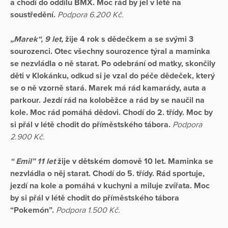
a chodí do oddílu BMX.
Moc rád by jel v létě na
soustředění.
Podpora 6.200 Kč.
„Marek“, 9 let,
žije 4 rok s dědečkem a se svými 3
sourozenci. Otec všechny sourozence týral a maminka
se nezvládla o ně starat. Po odebrání od matky, skončily
děti v Klokánku, odkud si je vzal do péče dědeček, který
se o ně vzorně stará. Marek má rád kamarády, auta a
parkour. Jezdí rád na koloběžce a rád by se naučil na
kole. Moc rád pomáhá dědovi. Chodí do 2. třídy. Moc by
si přál v létě chodit do příměstského tábora.
Podpora
2.900 Kč.
“ Emil” 11 let
žije v dětském domově 10 let. Maminka se
nezvládla o něj starat. Chodí do 5. třídy. Rád sportuje,
jezdí na kole a pomáhá v kuchyni a miluje zvířata. Moc
by si přál v létě chodit do příměstského tábora
“Pokemón”.
Podpora 1.500 Kč.