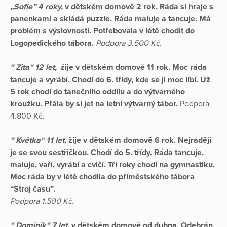
„Sofie” 4 roky,
v dětském domově 2 rok. Ráda si hraje s
panenkami a skládá puzzle. Ráda maluje a tancuje.
Má
problém s výslovností. Potřebovala v létě chodit do
Logopedického tábora.
Podpora 3.500 Kč.
“ Zita“ 12 let,
žije v dětském domově 11 rok. Moc ráda
tancuje a vyrábí. Chodí do 6. třídy, kde se ji moc líbí. Už
5 rok chodí do tanečního oddílu a do výtvarného
kroužku. Přála by si jet na letní výtvarný tábor.
Podpora
4.800 Kč.
“ Květka“ 11 let,
žije v dětském domově 6 rok. Nejraději
je se svou sestřičkou. Chodí do 5. třídy. Ráda tancuje,
maluje, vaří, vyrábí a cvičí. Tři roky chodí na gymnastiku.
Moc ráda by v létě chodila do příměstského tábora
“Stroj času”.
Podpora 1.500 Kč.
“ Dominik“ 7 let,
v dětském domově od dubna. Odebrán