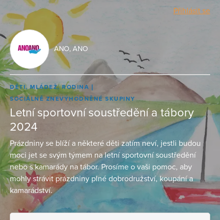
Přihlásit se
ANO, ANO
DĚTI, MLÁDEŽ, RODINA
SOCIÁLNĚ ZNEVÝHODNĚNÉ SKUPINY
Letní sportovní soustředění a tábory
2024
Prázdniny se blíží a některé děti zatím neví, jestli budou
moci jet se svým týmem na letní sportovní soustředění
nebo s kamarády na tábor. Prosíme o vaši pomoc, aby
mohly strávit prázdniny plné dobrodružství, koupání a
kamarádství.