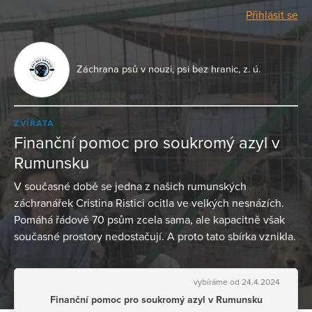
Přihlásit se
Záchrana psů v nouzi, psi bez hranic, z. ú.
ZVÍŘATA
Finanční pomoc pro soukromý azyl v
Rumunsku
V současné době se jedna z našich rumunských
záchranářek Cristina Ristici ocitla ve velkých nesnázích.
Pomáhá řádově 70 psům zcela sama, ale kapacitně však
současné prostory nedostačují. A proto tato sbírka vznikla.
vybíráme od 24.4.2024
Finanční pomoc pro soukromý azyl v Rumunsku