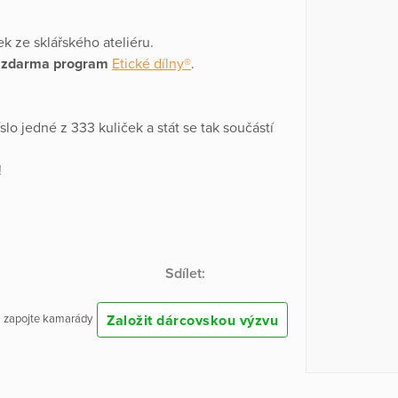
k ze sklářského ateliéru.
 zdarma program
Etické dílny®
.
slo jedné z 333 kuliček a stát se tak součástí
!
Sdílet:
Založit dárcovskou výzvu
 a zapojte kamarády