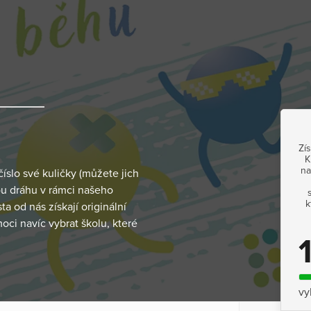
Zís
K
na
číslo své kuličky (můžete jich
ou dráhu v rámci našeho
k
a od nás získají originální
ci navíc vybrat školu, které
vy