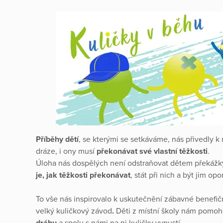
Příběhy dětí
, se kterými se setkáváme, nás přivedly k
dráze, i ony musí
překonávat své vlastní těžkosti
.
Úloha nás dospělých není odstraňovat dětem překážky
je, jak těžkosti překonávat
, stát při nich a být jim opo
To vše nás inspirovalo k uskutečnění zábavné benefi
velký kuličkový závod
.
Děti z místní školy nám pomoh
dráhu
a spolu s námi na ni kuličky vypustí.