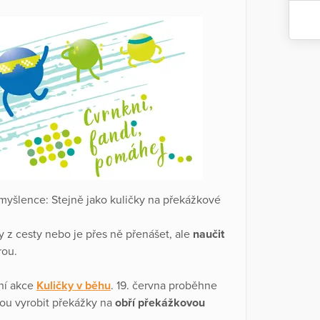
 myšlence: Stejně jako kuličky na překážkové
 z cesty nebo je přes ně přenášet, ale
naučit
rou.
ční akce
Kuličky v běhu
. 19. června proběhne
ou vyrobit překážky na
obří překážkovou