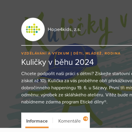
Hope4kids, z.s.
VZDĚLÁVÁNÍ A VÝZKUM
DĚTI, MLÁDEŽ, RODINA
Kuličky v běhu 2024
Chcete podpořit naši práci s dětmi? Získejte startovní 
získat až 10). Kulička za vás proběhne obří překážkov
dobročinného happeningu 19. 6. u Sázavy. První tři míst
odměnu: výrobek ze sklářského ateliéru. Vítěz bude mo
nabídneme zdarma program Etické dílny®.
+9
Informace
Komentáře