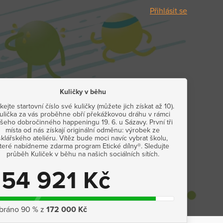
Přihlásit se
Kuličky v běhu
kejte startovní číslo své kuličky (můžete jich získat až 10).
ulička za vás proběhne obří překážkovou dráhu v rámci
šeho dobročinného happeningu 19. 6. u Sázavy. První tři
místa od nás získají originální odměnu: výrobek ze
sklářského ateliéru. Vítěz bude moci navíc vybrat školu,
teré nabídneme zdarma program Etické dílny®. Sledujte
průběh Kuliček v běhu na našich sociálních sítích.
154 921 Kč
bráno 90 % z
172 000 Kč