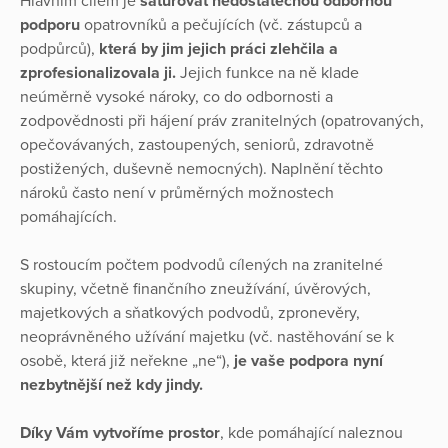
Hlavním cílem je
saturovat nedostatečnou odbornou
podporu
opatrovníků a pečujících (vč. zástupců a
podpůrců),
která by jim jejich práci zlehčila a
zprofesionalizovala ji.
Jejich funkce na ně klade
neúměrně vysoké nároky, co do odbornosti a
zodpovědnosti při hájení práv zranitelných (opatrovaných,
opečovávaných, zastoupených, seniorů, zdravotně
postižených, duševně nemocných). Naplnění těchto
nároků často není v průměrných možnostech
pomáhajících.
S rostoucím počtem podvodů cílených na zranitelné
skupiny, včetně finančního zneužívání, úvěrových,
majetkových a sňatkových podvodů, zpronevěry,
neoprávněného užívání majetku (vč. nastěhování se k
osobě, která již neřekne „ne“),
je vaše podpora nyní
nezbytnější než kdy jindy.
Díky Vám vytvoříme prostor
, kde pomáhající naleznou