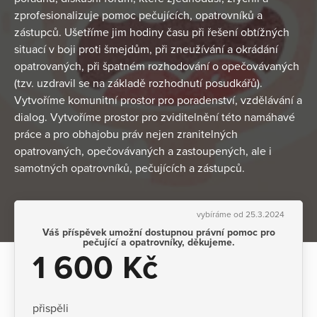
zprofesionalizuje pomoc pečujících, opatrovníků a
zástupců. Ušetříme jim hodiny času při řešení obtížných
situací v boji proti šmejdům, při zneužívání a okrádání
opatrovaných, při špatném rozhodování o opečovávaných
(tzv. uzdravil se na základě rozhodnutí posudkářů).
Vytvoříme komunitní prostor pro poradenství, vzdělávání a
dialog. Vytvoříme prostor pro zviditelnění této namáhavé
práce a pro obhajobu práv nejen zranitelných
opatrovaných, opečovávaných a zastoupených, ale i
samotných opatrovníků, pečujících a zástupců.
vybíráme od 25.3.2024
Váš příspěvek umožní dostupnou právní pomoc pro
pečující a opatrovníky, děkujeme.
1 600 Kč
přispěli