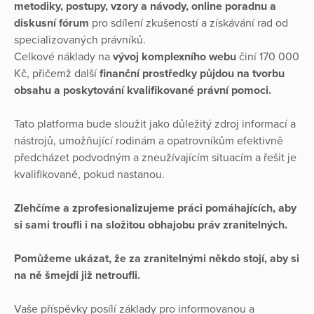
metodiky, postupy, vzory a návody,
online poradnu a
diskusní fórum
pro sdílení zkušeností a získávání rad od
specializovaných právníků.
Celkové náklady na
vývoj komplexního webu
činí 170 000
Kč, přičemž další
finanční prostředky půjdou na tvorbu
obsahu a poskytování kvalifikované právní pomoci.
Tato platforma bude sloužit jako důležitý zdroj informací a
nástrojů, umožňující rodinám a opatrovníkům efektivně
předcházet podvodným a zneužívajícím situacím a řešit je
kvalifikovaně, pokud nastanou.
Zlehčíme a zprofesionalizujeme práci pomáhajících, aby
si sami troufli i na složitou obhajobu práv zranitelných.
Pomůžeme ukázat, že za zranitelnými někdo stojí, aby si
na ně šmejdi již netroufli.
Vaše příspěvky posílí základy pro informovanou a