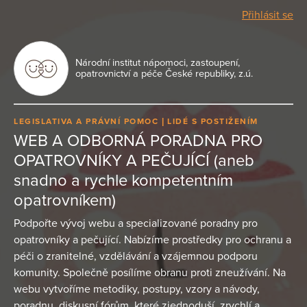
Přihlásit se
Národní institut nápomoci, zastoupení,
opatrovnictví a péče České republiky, z.ú.
LEGISLATIVA A PRÁVNÍ POMOC
LIDÉ S POSTIŽENÍM
WEB A ODBORNÁ PORADNA PRO
OPATROVNÍKY A PEČUJÍCÍ (aneb
snadno a rychle kompetentním
opatrovníkem)
Podpořte vývoj webu a specializované poradny pro
opatrovníky a pečující. Nabízíme prostředky pro ochranu a
péči o zranitelné, vzdělávání a vzájemnou podporu
komunity. Společně posílíme obranu proti zneužívání. Na
webu vytvoříme metodiky, postupy, vzory a návody,
poradnu, diskusní fórům, které zjednoduší, zrychlí a