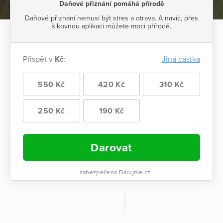
Daňové přiznání pomáhá přírodě
Daňové přiznání nemusí být stres a otrava. A navíc, přes
šikovnou aplikaci můžete moci přírodě.
Přispět v
Kč
:
Jiná částka
550 Kč
420 Kč
310 Kč
250 Kč
190 Kč
Darovat
zabezpečeno Darujme.cz