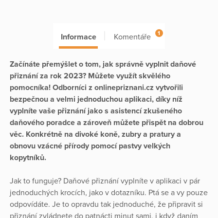
1
Informace
Komentáře
Začínáte přemýšlet o tom, jak správně vyplnit daňové
přiznání za rok 2023? Můžete využít skvělého
pomocníka! Odborníci z onlinepriznani.cz vytvořili
bezpečnou a velmi jednoduchou aplikaci, díky níž
vyplníte vaše přiznání jako s asistencí zkušeného
daňového poradce a zároveň můžete přispět na dobrou
věc. Konkrétně na divoké koně, zubry a pratury a
obnovu vzácné přírody pomocí pastvy velkých
kopytníků.
Jak to funguje? Daňové přiznání vyplníte v aplikaci v pár
jednoduchých krocích, jako v dotazníku. Ptá se a vy pouze
odpovídáte. Je to opravdu tak jednoduché, že připravit si
přiznání zvládnete do patnácti minut sami, i když daním