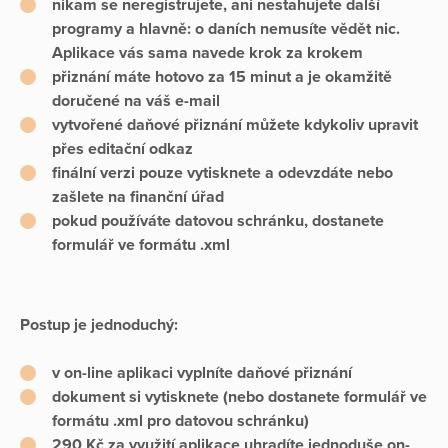
nikam se neregistrujete, ani nestahujete další
programy a hlavně: o daních nemusíte vědět nic.
Aplikace vás sama navede krok za krokem
přiznání máte hotovo za 15 minut a je okamžitě
doručené na váš e-mail
vytvořené daňové přiznání můžete kdykoliv upravit
přes editační odkaz
finální verzi pouze vytisknete a odevzdáte nebo
zašlete na finanční úřad
pokud používáte datovou schránku, dostanete
formulář ve formátu .xml
Postup je jednoduchý:
v on-line aplikaci vyplníte daňové přiznání
dokument si vytisknete (nebo dostanete formulář ve
formátu .xml pro datovou schránku)
290 Kč za využití aplikace uhradíte jednoduše on-