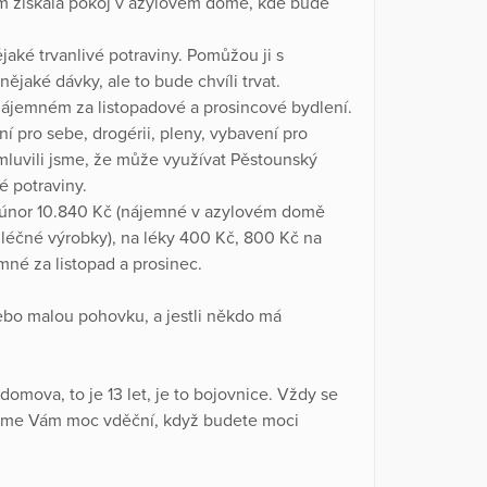
ům získala pokoj v azylovém domě, kde bude
aké trvanlivé potraviny. Pomůžou ji s
jaké dávky, ale to bude chvíli trvat.
ájemném za listopadové a prosincové bydlení.
í pro sebe, drogérii, pleny, vybavení pro
mluvili jsme, že může využívat Pěstounský
é potraviny.
 únor 10.840 Kč (nájemné v azylovém domě
mléčné výrobky), na léky 400 Kč, 800 Kč na
mné za listopad a prosinec.
nebo malou pohovku, a jestli někdo má
domova, to je 13 let, je to bojovnice. Vždy se
udeme Vám moc vděční, když budete moci