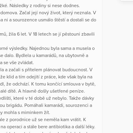
žké. Následky z rodiny si nese dodnes.
omova. Začal její nový život, který neznala. V
 ni a sourozence usmálo štěstí a dostali se do
 žila 6 let. V 18 letech se jí pěstouni zbavili
borné výsledky. Najednou byla sama a musela o
 se dalo. Bydlela u kamarádů, na ubytovně a
a se vše zvládat.
la a začali s přítelem plánovat budoucnost. V
e klid a tím odejití z práce, kde však byla na
dl, že odchází. K tomu končící smlouva v bytě,
alé dítě. A hlavně došly ušetřené peníze.
ydlišti, které v té době už nebylo. Takže dávky
vou brigádu. Pomáhali kamarádi, sourozenci a
by mohla s miminkem žít.
ale z porodnice už se neměla kam vrátit. K
 operaci a stále bere antibiotika a další léky.