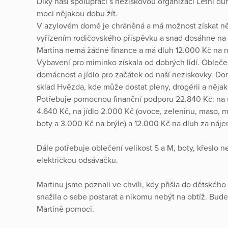
Díky naší spolupráci s neziskovou organizací Letní d
moci nějakou dobu žít.
V azylovém domě je chráněná a má možnost získat něj
vyřízením rodičovského příspěvku a snad dosáhne na ně
Martina nemá žádné finance a má dluh 12.000 Kč na n
Vybavení pro miminko získala od dobrých lidí. Oblečen
domácnost a jídlo pro začátek od naší neziskovky. Do
sklad Hvězda, kde může dostat pleny, drogérii a nějak
Potřebuje pomocnou finanční podporu 22.840 Kč: na
4.640 Kč, na jídlo 2.000 Kč (ovoce, zeleninu, maso, 
boty a 3.000 Kč na brýle) a 12.000 Kč na dluh za náje
Dále potřebuje oblečení velikost S a M, boty, křeslo 
elektrickou odsávačku.
Martinu jsme poznali ve chvíli, kdy přišla do dětského 
snažila o sebe postarat a nikomu nebýt na obtíž. B
Martině pomoci.