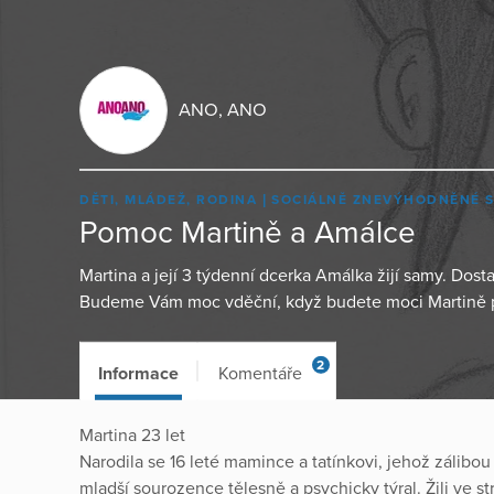
ANO, ANO
DĚTI, MLÁDEŽ, RODINA
SOCIÁLNĚ ZNEVÝHODNĚNÉ 
Pomoc Martině a Amálce
Martina a její 3 týdenní dcerka Amálka žijí samy. Dosta
Budeme Vám moc vděční, když budete moci Martině 
2
Informace
Komentáře
Martina 23 let
Narodila se 16 leté mamince a tatínkovi, jehož zálibou 
mladší sourozence tělesně a psychicky týral. Žili ve str