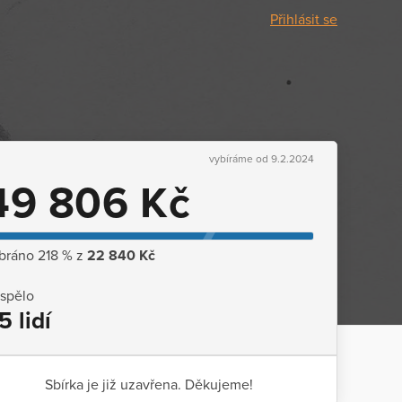
Přihlásit se
vybíráme od 9.2.2024
49 806 Kč
bráno 218 % z
22 840 Kč
ispělo
5 lidí
Sbírka je již uzavřena. Děkujeme!