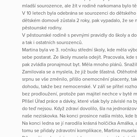
mladší sourozence, ale žít v rodině narkomana bylo tě
V 10 letech byla odebrána se sourozenci do dětského d
dětském domově zůstala 2 roky, pak vypadalo, že se na
pěstounské rodiny.
V pěstounské rodině s pevnými pravidly do školy a domů,
a tak i ostatních sourozenců.
Martina byla ve 3. ročníku střední školy, kde měla vý
sebe postarat. Ze školy musela odejít. Pracovala, kde
pak zvládla pronajmout byt. Měla mnoho plánů. Snažil
Zamilovala se a myslela, že již bude šťastná. Otěhotně
srpnu se vše změnilo, přišlo onemocnění placenty, takž
dohodu, takže bez nemocenské. V září se přítel rozho
bez prodloužení, protože pan majitel nechce v bytě m
Přišel Úřad práce a dávky, které však byly závislé na b
do teď nejsou. Když zdraví dovolilo, šla na jednorázo
naše neziskovka. Na konci prosince našla místo, kde 
Na konci ledna se jí narodila krásná holčička Amálka, 
tomu se přidaly zdravotní komplikace, Martina musela na