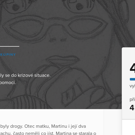
SKUPINY
ly se do krizové situace.
pomoci.
vy
př
4
byly drogy. Otec matku, Martinu i její dva
achu, často neměli co jíst. Martina se starala o