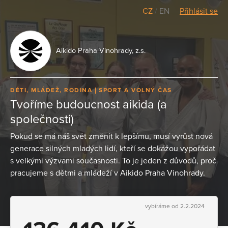
CZ
/
EN
Přihlásit se
Aikido Praha Vinohrady, z.s.
DĚTI, MLÁDEŽ, RODINA
SPORT A VOLNÝ ČAS
Tvoříme budoucnost aikida (a
společnosti)
Pokud se má náš svět změnit k lepšímu, musí vyrůst nová
generace silných mladých lidí, kteří se dokážou vypořádat
s velkými výzvami současnosti. To je jeden z důvodů, proč
pracujeme s dětmi a mládeží v Aikido Praha Vinohrady.
vybíráme od 2.2.2024