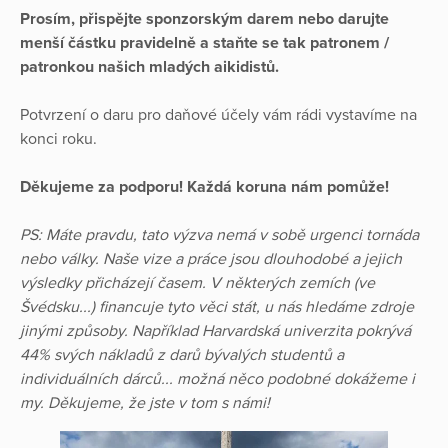
Prosím, přispějte sponzorským darem nebo darujte
menší částku pravidelně a staňte se tak patronem /
patronkou našich mladých aikidistů.
Potvrzení o daru pro daňové účely vám rádi vystavíme na
konci roku.
Děkujeme za podporu! Každá koruna nám pomůže!
PS: Máte pravdu, tato výzva nemá v sobě urgenci tornáda
nebo války. Naše vize a práce jsou dlouhodobé a jejich
výsledky přicházejí časem. V některých zemích (ve
Švédsku...) financuje tyto věci stát, u nás hledáme zdroje
jinými způsoby. Například Harvardská univerzita pokrývá
44% svých nákladů z darů bývalých studentů a
individuálních dárců... možná něco podobné dokážeme i
my. Děkujeme, že jste v tom s námi!