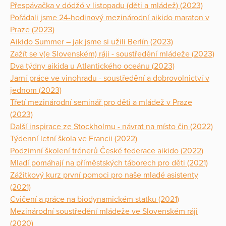
Přespávačka v dódžó v listopadu (děti a mládež) (2023)
Pořádali jsme 24-hodinový mezinárodní aikido maraton v
Praze (2023)
Aikido Summer – jak jsme si užili Berlín (2023)
Zažít se v(e Slovenském) ráji - soustředění mládeže (2023)
Dva týdny aikida u Atlantického oceánu (2023)
Jarní práce ve vinohradu - soustředění a dobrovolnictví v
jednom (2023)
Třetí mezinárodní seminář pro děti a mládež v Praze
(2023)
Další inspirace ze Stockholmu - návrat na místo čin (2022)
Týdenní letní škola ve Francii (2022)
Podzimní školení trénerů České federace aikido (2022)
Mladí pomáhají na příměstských táborech pro děti (2021)
Zážitkový kurz první pomoci pro naše mladé asistenty
(2021)
Cvičení a práce na biodynamickém statku (2021)
Mezinárodní soustředění mládeže ve Slovenském ráji
(2020)