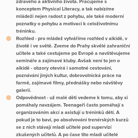
zdravého a aktivního života. Pracujeme s
konceptem Physical Literacy, a tak nabízíme
mládeži nejen radost z pohybu, ale také moderní
poznatky o pohybu a motivaci k celoživotnímu
tréninku.
Rozhled - pro mládež vytváříme rozhled v aikidě, v
životě i ve světě. Zveme do Prahy skvělé zahraniční
učitele a také cestujeme po Evropě a navštěvujeme
semináře a zajímavé kluby. Avšak není to jen o
aikidě - obzory otevírá i samotné cestování,
poznávání jiných kultur, dobrovolnická práce na
farmě, zajímavé filmy, přednášky nebo návštěvy
galerií.
Odpovědnost - už malé děti vedeme k tomu, aby si
pomáhaly navzájem. Teenageři často pomáhají s
organizováním akcí a asistují u tréninků dětí. A
pokud je to baví, po absolvování trenérských kurzů
se z nich stávají mladí učitelé pod supervizí
zkušených učitelů. A po čase tito mladí učitelé