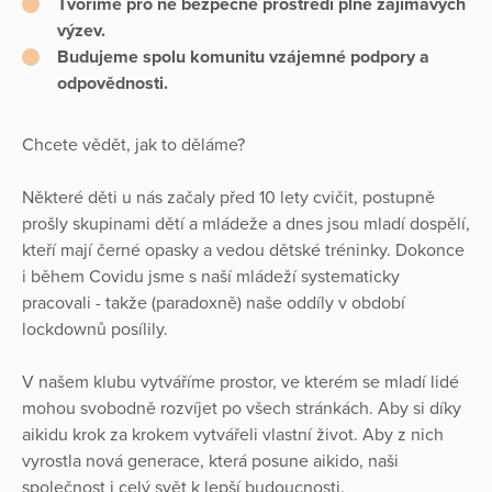
Tvoříme pro ně bezpečné prostředí plné zajímavých
výzev.
Budujeme spolu komunitu vzájemné podpory a
odpovědnosti.
Chcete vědět, jak to děláme?
Některé děti u nás začaly před 10 lety cvičit, postupně
prošly skupinami dětí a mládeže a dnes jsou mladí dospělí,
kteří mají černé opasky a vedou dětské tréninky. Dokonce
i během Covidu jsme s naší mládeží systematicky
pracovali - takže (paradoxně) naše oddíly v období
lockdownů posílily.
V našem klubu vytváříme prostor, ve kterém se mladí lidé
mohou svobodně rozvíjet po všech stránkách. Aby si díky
aikidu krok za krokem vytvářeli vlastní život. Aby z nich
vyrostla nová generace, která posune aikido, naši
společnost i celý svět k lepší budoucnosti.