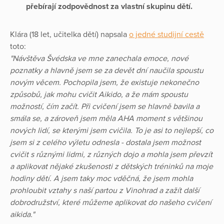
přebírají zodpovědnost za vlastní skupinu dětí.
Klára (18 let, učitelka dětí) napsala
o jedné studijní cestě
toto:
"Návštěva Švédska ve mne zanechala emoce, nové
poznatky a hlavně jsem se za devět dní naučila spoustu
novým věcem. Pochopila jsem, že existuje nekonečno
způsobů, jak mohu cvičit Aikido, a že mám spoustu
možností, čím začít. Při cvičení jsem se hlavně bavila a
smála se, a zároveň jsem měla AHA moment s většinou
nových lidí, se kterými jsem cvičila. To je asi to nejlepší, co
jsem si z celého výletu odnesla - dostala jsem možnost
cvičit s různými lidmi, z různých dojo a mohla jsem převzít
a aplikovat nějaké zkušenosti z dětských tréninků na moje
hodiny dětí. A jsem taky moc vděčná, že jsem mohla
prohloubit vztahy s naší partou z Vinohrad a zažít další
dobrodružství, které můžeme aplikovat do našeho cvičení
aikida."