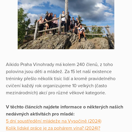
Aikido Praha Vinohrady má kolem 240 členů, z toho
polovina jsou děti a mládež. Za 15 let naší existence
tréninky přešlo několik tisíc lidí a kromě pravidelného
cvičení každý rok organizujeme 10 velkých (často
mezinárodních) akcí pro různé věkové kategorie.
V těchto článcích najdete informace o některých našich
nedávných aktivitách pro mladé:
5 dní soustředění mládeže na Vysočině (2024)
Kolik lidské práce je za pohárem vína? (2024)?