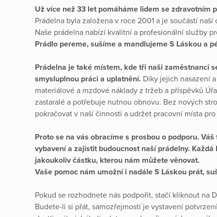
Už více než 33 let pomáháme lidem se zdravotním p
Prádelna byla založena v roce 2001 a je součástí naší
Naše prádelna nabízí kvalitní a profesionální služby pro
Prádlo pereme, sušíme a mandlujeme S Láskou a pé
Prádelna je také místem, kde tři naši zaměstnanci 
smysluplnou práci a uplatnění.
Díky jejich nasazení 
materiálové a mzdové náklady z tržeb a příspěvků Úřa
zastaralé a potřebuje nutnou obnovu. Bez nových stro
pokračovat v naší činnosti a udržet pracovní místa p
Proto se na vás obracíme s prosbou o podporu. Váš 
vybavení a zajistit budoucnost naší prádelny. Každ
jakoukoliv částku, kterou nám můžete věnovat.
Vaše pomoc nám umožní i nadále S Láskou prát, suš
Pokud se rozhodnete nás podpořit, stačí kliknout na Da
Budete-li si přát, samozřejmostí je vystavení potvrzen