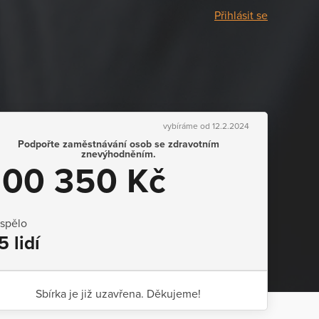
Přihlásit se
vybíráme od 12.2.2024
Podpořte zaměstnávání osob se zdravotním
znevýhodněním.
100 350 Kč
ispělo
5 lidí
Sbírka je již uzavřena. Děkujeme!