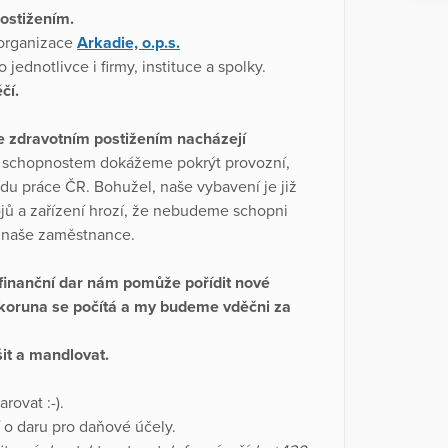
ostižením.
 organizace
Arkadie, o.p.s.
 jednotlivce i firmy, instituce a spolky.
čí.
se zdravotním postižením nacházejí
a schopnostem dokážeme pokrýt provozní,
du práce ČR. Bohužel, naše vybavení je již
jů a zařízení hrozí, že nebudeme schopni
ro naše zaměstnance.
finanční dar nám pomůže pořídit nové
á koruna se počítá a my budeme vděčni za
it a mandlovat.
rovat :-).
í o daru pro daňové účely.