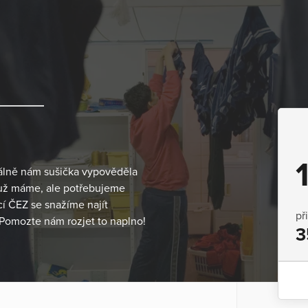
álně nám sušička vypověděla
d už máme, ale potřebujeme
cí ČEZ se snažíme najít
př
 Pomozte nám rozjet to naplno!
3