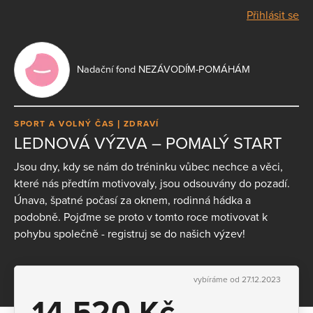
Přihlásit se
Nadační fond NEZÁVODÍM-POMÁHÁM
SPORT A VOLNÝ ČAS
ZDRAVÍ
LEDNOVÁ VÝZVA – POMALÝ START
Jsou dny, kdy se nám do tréninku vůbec nechce a věci,
které nás předtím motivovaly, jsou odsouvány do pozadí.
Únava, špatné počasí za oknem, rodinná hádka a
podobně. Pojďme se proto v tomto roce motivovat k
pohybu společně - registruj se do našich výzev!
vybíráme od 27.12.2023
14 520 Kč