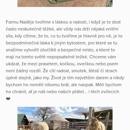
Farmu Naděje tvoříme s láskou a radostí, i když je to dost
často neskutečně těžké, ale vždy nás drží nějaká vnitřní
síla, kdy cítíme, že to, co tu tvoříme je hlavně pro ně, je to
bezpodmínečná láska k jiným bytostem, pro které se tu
snažíme vytvořit útočiště a bezpečné místo, a které to
mají na tomto světě nepopsatelně težké. Chceme vám
ukázat, že mezi prasetem, kočkou, ovečkou nebo psem
není žádný rozdíl. Že cítí radost, smutek, štěstí či strach
úplně stejně, jako my. Život je tím největším darem a nikdy
bychom ho neměli nikomu brát, ale naopak. Měli bychom
ho chránit, ať je náš nebo našich přátel... i těch zvířecích
❤️