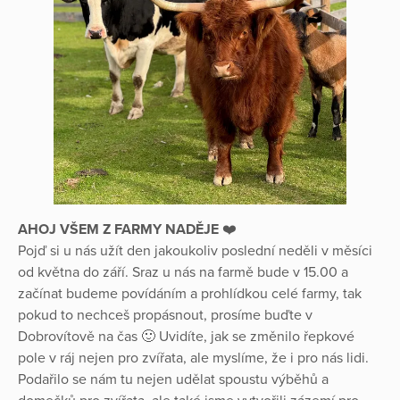
AHOJ VŠEM Z FARMY NADĚJE
❤️
Pojď si u nás užít den jakoukoliv poslední neděli v měsíci
od května do září. Sraz u nás na farmě bude v 15.00 a
začínat budeme povídáním a prohlídkou celé farmy, tak
pokud to nechceš propásnout, prosíme buďte v
Dobrovítově na čas 🙂 Uvidíte, jak se změnilo řepkové
pole v ráj nejen pro zvířata, ale myslíme, že i pro nás lidi.
Podařilo se nám tu nejen udělat spoustu výběhů a