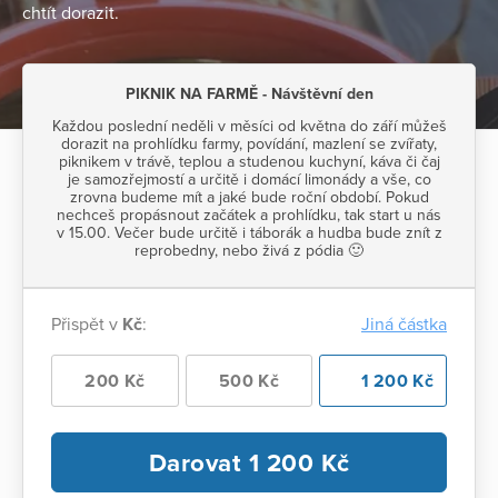
chtít dorazit.
PIKNIK NA FARMĚ - Návštěvní den
Každou poslední neděli v měsíci od května do září můžeš
dorazit na prohlídku farmy, povídání, mazlení se zvířaty,
piknikem v trávě, teplou a studenou kuchyní, káva či čaj
je samozřejmostí a určitě i domácí limonády a vše, co
zrovna budeme mít a jaké bude roční období. Pokud
nechceš propásnout začátek a prohlídku, tak start u nás
v 15.00. Večer bude určitě i táborák a hudba bude znít z
reprobedny, nebo živá z pódia 🙂
Přispět v
Kč
:
Jiná částka
200 Kč
500 Kč
1 200 Kč
Darovat
1 200
Kč