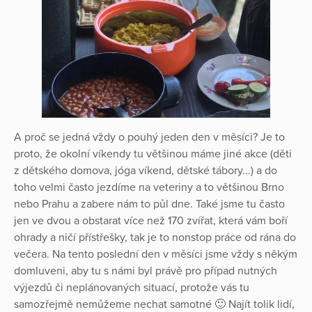
A proč se jedná vždy o pouhý jeden den v měsíci? Je to
proto, že okolní víkendy tu většinou máme jiné akce (děti
z dětského domova, jóga víkend, dětské tábory...) a do
toho velmi často jezdíme na veteriny a to většinou Brno
nebo Prahu a zabere nám to půl dne. Také jsme tu často
jen ve dvou a obstarat více než 170 zvířat, která vám boří
ohrady a ničí přístřešky, tak je to nonstop práce od rána do
večera. Na tento poslední den v měsíci jsme vždy s někým
domluveni, aby tu s námi byl právě pro případ nutných
výjezdů či neplánovaných situací, protože vás tu
samozřejmě nemůžeme nechat samotné 🙂 Najít tolik lidí,