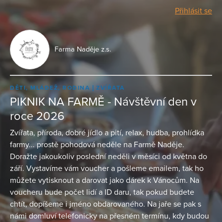
Přihlásit se
Farma Naděje z.s.
DĚTI, MLÁDEŽ, RODINA
ZVÍŘATA
PIKNIK NA FARMĚ - Návštěvní den v
roce 2026
Zvířata, příroda, dobré jídlo a pití, relax, hudba, prohlídka
farmy... prostě pohodová neděle na Farmě Naděje.
Doražte jakoukoliv poslední neděli v měsíci od května do
září. Vystavíme vám voucher a pošleme emailem, tak ho
můžete vytisknout a darovat jako dárek k Vánocům. Na
voucheru bude počet lidí a ID daru, tak pokud budete
chtít, dopíšeme i jméno obdarovaného. Na jaře se pak s
námi domluví telefonicky na přesném termínu, kdy budou