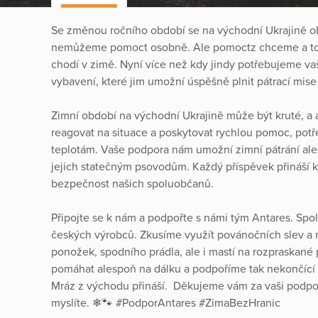
Se změnou ročního období se na východní Ukrajině ob
nemůžeme pomoct osobně. Ale pomoctz chceme a to z
chodí v zimě. Nyní více než kdy jindy potřebujeme v
vybavení, které jim umožní úspěšně plnit pátrací mis
Zimní období na východní Ukrajině může být kruté, a
reagovat na situace a poskytovat rychlou pomoc, potř
teplotám. Vaše podpora nám umožní zimní pátrání ales
jejich statečným psovodům. Každý příspěvek přináší k
bezpečnost našich spoluobčanů.
Připojte se k nám a podpořte s námi tým Antares. Sp
českých výrobců. Zkusíme využít povánočních slev a n
ponožek, spodního prádla, ale i mastí na rozpraskan
pomáhat alespoň na dálku a podpoříme tak nekončící b
Mráz z východu přináší. Děkujeme vám za vaši podpor
myslíte. ❄🐾 #PodporAntares #ZimaBezHranic