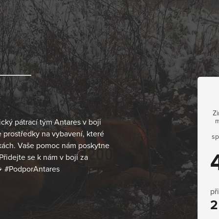
Zi
m
cký pátrací tým Antares v boji
 prostředky na vybavení, které
sp
nkách. Vaše pomoc nám poskytne
řidejte se k nám v boji za
🐾 #PodporAntares
př
2