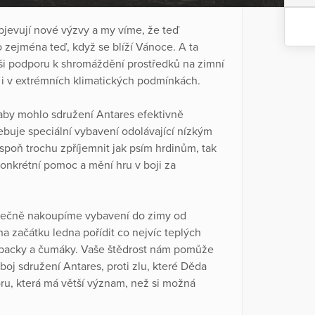
jevují nové výzvy a my víme, že teď
ejména teď, když se blíží Vánoce. A ta
aši podporu k shromáždění prostředků na zimní
e i v extrémních klimatických podmínkách.
 aby mohlo sdružení Antares efektivně
ebuje speciální vybavení odolávající nízkým
poň trochu zpříjemnit jak psím hrdinům, tak
onkrétní pomoc a mění hru v boji za
olečně nakoupíme vybavení do zimy od
a začátku ledna pořídit co nejvíc teplých
é packy a čumáky. Vaše štědrost nám pomůže
oj sdružení Antares, proti zlu, které Děda
u, která má větší význam, než si možná