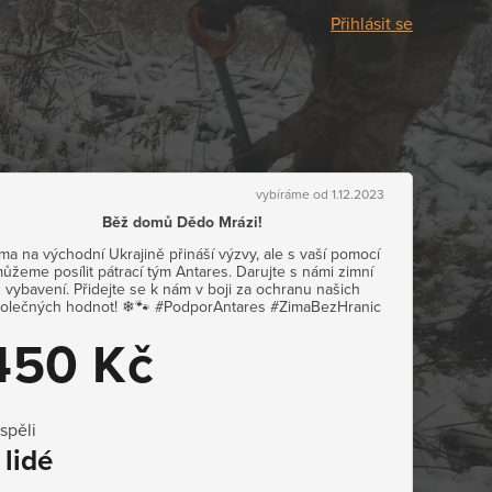
Přihlásit se
vybíráme od 1.12.2023
Běž domů Dědo Mrázi!
ma na východní Ukrajině přináší výzvy, ale s vaší pomocí
ůžeme posílit pátrací tým Antares. Darujte s námi zimní
vybavení. Přidejte se k nám v boji za ochranu našich
olečných hodnot! ❄🐾 #PodporAntares #ZimaBezHranic
450 Kč
ispěli
 lidé