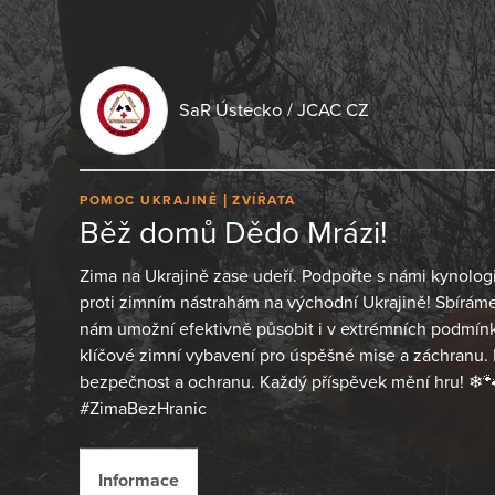
SaR Ústecko / JCAC CZ
POMOC UKRAJINĚ
ZVÍŘATA
Běž domů Dědo Mrázi!
Zima na Ukrajině zase udeří. Podpořte s námi kynologi
proti zimním nástrahám na východní Ukrajině! Sbíráme
nám umožní efektivně působit i v extrémních podmí
klíčové zimní vybavení pro úspěšné mise a záchranu. P
bezpečnost a ochranu. Každý příspěvek mění hru! ❄
#ZimaBezHranic
Informace