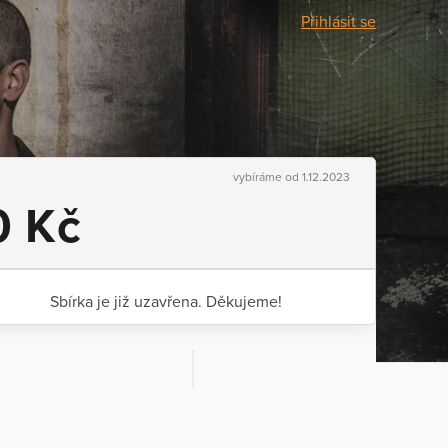
Přihlásit se
vybíráme od 1.12.2023
0 Kč
Sbírka je již uzavřena. Děkujeme!