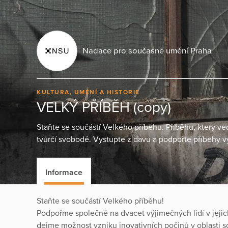
Nadace pro současné umění Praha
KULTURA, UMĚNÍ A HISTORIE
VELKÝ PŘÍBĚH (copy)
Staňte se součástí Velkého příběhu. Příběhu, který ve
tvůrčí svobodě. Vystupte z davu a podpořte příběhy 
Informace
Staňte se součástí Velkého příběhu!
Podpořme společně na dvacet výjimečných lidí v jejic
dejme možnost vzniku inovativních počinů v oblasti 