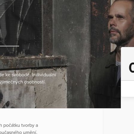
de ke svobodě. Individuální
výjimečných osobností.
h počátku tvorby a
současného umění.