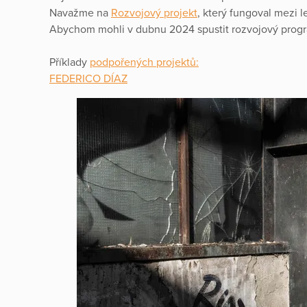
Navažme na
Rozvojový projekt
, který fungoval mezi 
Abychom mohli v dubnu 2024 spustit rozvojový progr
Příklady
podpořených projektů:
FEDERICO DÍAZ