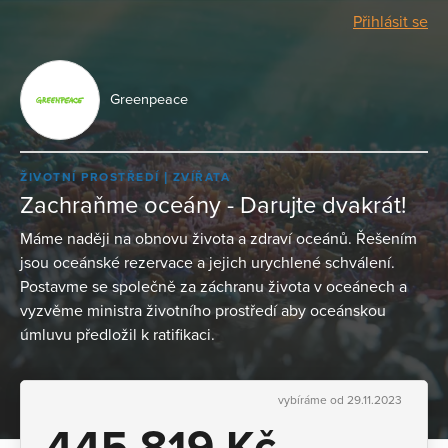
Přihlásit se
Greenpeace
ŽIVOTNÍ PROSTŘEDÍ
ZVÍŘATA
Zachraňme oceány - Darujte dvakrát!
Máme naději na obnovu života a zdraví oceánů. Řešením
jsou oceánské rezervace a jejich urychlené schválení.
Postavme se společně za záchranu života v oceánech a
vyzvěme ministra životního prostředí aby oceánskou
úmluvu předložil k ratifikaci.
vybíráme od 29.11.2023
445 819 Kč