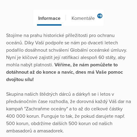
+9
Informace
Komentáře
Stojíme na prahu historické příležitosti pro ochranu
oceánů. Díky Vaší podpoře se nám po dvaceti letech
podařilo dosáhnout schválení Globální oceánské úmluvy.
Nyní je klíčové zajistit její ratifikaci alespoň 60 státy, aby
mohla nabýt platnosti.
Věříme, že nám pomůžete to
dotáhnout až do konce a navíc, dnes má Vaše pomoc
dvojitou sílu!
Skupina našich štědrých dárců a dárkyň se i letos v
předvánočním čase rozhodla, že dorovná každý Váš dar na
kampaň "Zachraňme oceány" a to až do celkové částky
400 000 korun. Funguje to tak, že pokud darujete např.
500 korun, obdržíme dalších 500 korun od našich
ambasadorů a amasadorek.