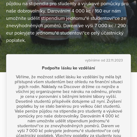
půjdou na stipendia pro studenty a výukové pomůcky pro
naše dobrovolníky. Darováním 4 000 kc / 160 eur nám
umožníte udělit stipendium jednomu*é studentovi*ce ze
znevýhodněných poměrů. Darem ve výši 7 000 kc / 290
eur pokryjete jednomu*é studentovi*ce celý účastnický
poplatek.
vybíráme od 22.11.2023
Podpořte lásku ke vzdělání
Věříme, že možnost sdílet lásku ke vzdělání by měla být
přístupná všem studentům bez ohledu na finanční situaci
jejich rodin. Náklady na Discover držíme co nejníže a
všichni jej organizujeme bez nároku na odměnu, přesto
je cena v porovnání s běžnými letními tábory vyšší.
Desetině studentů příspěvěk dotujeme už nyní. Zvýšení
poplatku by se stalo bariérou pro velkou část studentů.
Vaše peníze půjdou na stipendia pro studenty a výukové
pomůcky pro naše dobrovolníky. Darováním 4 000 kč
nám umožníte udělit stipendium jednomu*é
studentovi*ce ze znevýhodněných poměrů. Darem ve
výši 7 000 kč pokryjete jednomu*é studentovi*ce celý
účastnický poplatek. Všechny poplatky za studenty jsou