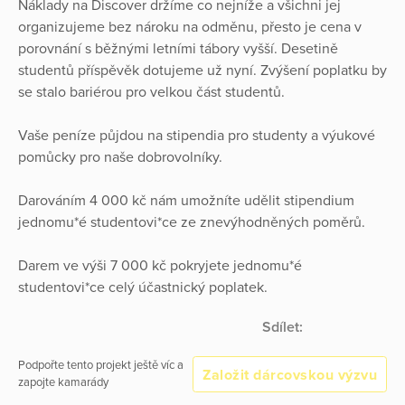
Náklady na Discover držíme co nejníže a všichni jej
organizujeme bez nároku na odměnu, přesto je cena v
porovnání s běžnými letními tábory vyšší. Desetině
studentů příspěvěk dotujeme už nyní. Zvýšení poplatku by
se stalo bariérou pro velkou část studentů.
Vaše peníze půjdou na stipendia pro studenty a výukové
pomůcky pro naše dobrovolníky.
Darováním 4 000 kč nám umožníte udělit stipendium
jednomu*é studentovi*ce ze znevýhodněných poměrů.
Darem ve výši 7 000 kč pokryjete jednomu*é
studentovi*ce celý účastnický poplatek.
Sdílet:
Podpořte tento projekt ještě víc a
Založit dárcovskou výzvu
zapojte kamarády