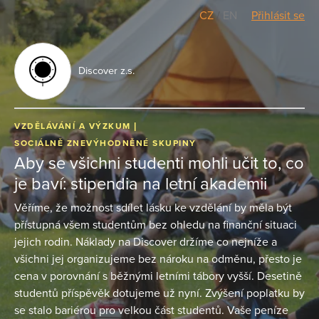
CZ
/
EN
Přihlásit se
Discover z.s.
VZDĚLÁVÁNÍ A VÝZKUM
SOCIÁLNĚ ZNEVÝHODNĚNÉ SKUPINY
Aby se všichni studenti mohli učit to, co
je baví: stipendia na letní akademii
Věříme, že možnost sdílet lásku ke vzdělání by měla být
přístupná všem studentům bez ohledu na finanční situaci
jejich rodin. Náklady na Discover držíme co nejníže a
všichni jej organizujeme bez nároku na odměnu, přesto je
cena v porovnání s běžnými letními tábory vyšší. Desetině
studentů příspěvěk dotujeme už nyní. Zvýšení poplatku by
se stalo bariérou pro velkou část studentů. Vaše peníze