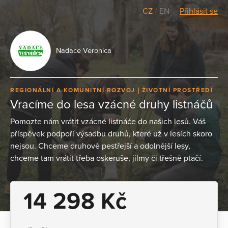
CZ
/
EN
Přihlásit se
Nadace Veronica
REGIONÁLNÍ A KOMUNITNÍ ROZVOJ
ŽIVOTNÍ PROSTŘEDÍ
Vracíme do lesa vzácné druhy listnáčů
Pomozte nám vrátit vzácné listnáče do našich lesů. Váš
příspěvek podpoří výsadbu druhů, které už v lesích skoro
nejsou. Chceme druhově pestřejší a odolnější lesy,
chceme tam vrátit třeba oskeruše, jilmy či třešně ptačí.
14 298 Kč