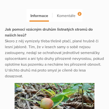
2
Informace
Komentáře
Jak pomoci vzácným druhům listnatých stromů do
našich lesů?
Skoro z něj vymizely třeba třešně ptačí, plané hrušně či
lesní jabloně. Tím, že v lesech samy o sobě nejsou
zastoupeny, nedají se ochraňovat jednotlivé semenáčky
oplocenkami a ani tyto druhy přirozeně nevyrostou, pokud
oplotíme kus pozemku a necháme les přirozeně obnovit.
U těchto druhů má proto smysl je cíleně do lesa
dosazovat.