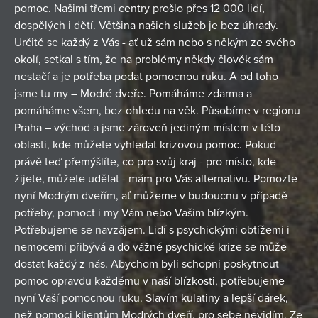
pomoc. Našimi třemi centry prošlo přes 12 000 lidí,
dospělých i dětí. Většina našich služeb je bez úhrady.
Určitě se každý z Vás - ať už sám nebo s někým ze svého
okolí, setkal s tím, že na problémy někdy člověk sám
nestačí a je potřeba podat pomocnou ruku. A od toho
jsme tu my – Modré dveře. Pomáháme zdarma a
pomáháme všem, bez ohledu na věk. Působíme v regionu
Praha – východ a jsme zároveň jediným místem v této
oblasti, kde můžete vyhledat krizovou pomoc. Pokud
právě teď přemýšlíte, co pro svůj kraj - pro místo, kde
žijete, můžete udělat - mám pro Vás alternativu. Pomozte
nyní Modrým dveřím, ať můžeme v budoucnu v případě
potřeby, pomoct i my Vám nebo Vašim blízkým.
Potřebujeme se navzájem. Lidí s psychickými obtížemi i
nemocemi přibývá a do vážné psychické krize se může
dostat každý z nás. Abychom byli schopni poskytnout
pomoc opravdu každému v naší blízkosti, potřebujeme
nyní Vaší pomocnou ruku. Slavím kulatiny a lepší dárek,
než pomoci klientům Modrých dveří, pro sebe nevidím. Ze