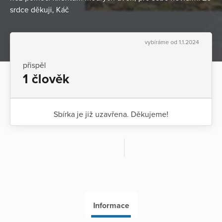
srdce děkuji, Káč
vybíráme od 1.1.2024
přispěl
1 člověk
Sbírka je již uzavřena. Děkujeme!
Informace