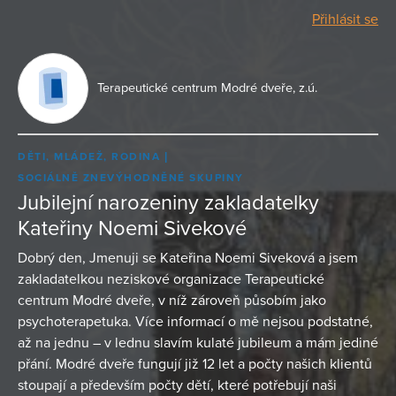
Přihlásit se
Terapeutické centrum Modré dveře, z.ú.
DĚTI, MLÁDEŽ, RODINA
SOCIÁLNĚ ZNEVÝHODNĚNÉ SKUPINY
Jubilejní narozeniny zakladatelky
Kateřiny Noemi Sivekové
Dobrý den, Jmenuji se Kateřina Noemi Siveková a jsem
zakladatelkou neziskové organizace Terapeutické
centrum Modré dveře, v níž zároveň působím jako
psychoterapetuka. Více informací o mě nejsou podstatné,
až na jednu – v lednu slavím kulaté jubileum a mám jediné
přání. Modré dveře fungují již 12 let a počty našich klientů
stoupají a především počty dětí, které potřebují naši