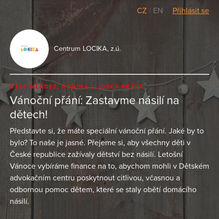
CZ
/
EN
Přihlásit se
Centrum LOCIKA, z.ú.
DĚTI, MLÁDEŽ, RODINA
LIDSKÁ PRÁVA
Vánoční přání: Zastavme násilí na
dětech!
Představte si, že máte speciální vánoční přání. Jaké by to
bylo? To naše je jasné. Přejeme si, aby všechny děti v
České republice zažívaly dětství bez násilí. Letošní
Vánoce vybíráme finance na to, abychom mohli v Dětském
advokačním centru poskytnout citlivou, včasnou a
odbornou pomoc dětem, které se staly obětí domácího
násilí.