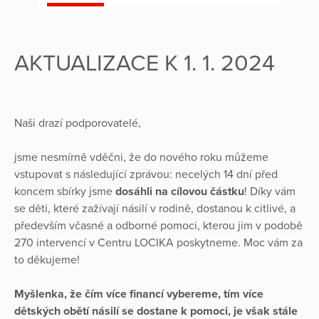
AKTUALIZACE K 1. 1. 2024
Naši drazí podporovatelé,
jsme nesmírně vděčni, že do nového roku můžeme
vstupovat s následující zprávou: necelých 14 dní před
koncem sbírky jsme
dosáhli na cílovou částku
! Díky vám
se děti, které zažívají násilí v rodině, dostanou k citlivé, a
především včasné a odborné pomoci, kterou jim v podobě
270 intervencí v Centru LOCIKA poskytneme. Moc vám za
to děkujeme!
Myšlenka, že čím více financí vybereme, tím více
dětských obětí násilí se dostane k pomoci, je však stále