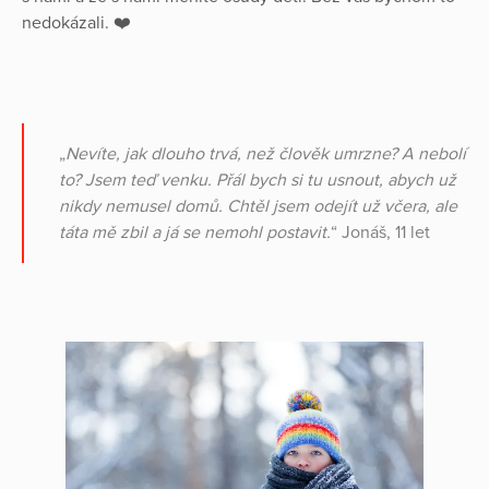
nedokázali. ❤️
„
Nevíte, jak dlouho trvá, než člověk umrzne? A nebolí
to? Jsem teď venku. Přál bych si tu usnout, abych už
nikdy nemusel domů. Chtěl jsem odejít už včera, ale
táta mě zbil a já se nemohl postavit.
“ Jonáš, 11 let