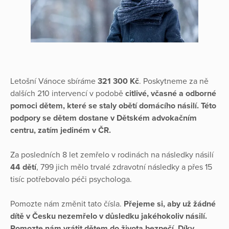
Letošní Vánoce sbíráme
321 300 Kč
. Poskytneme za ně
dalších 210 intervencí v podobě
citlivé, včasné a odborné
pomoci dětem, které se staly obětí domácího násilí. Této
podpory se dětem dostane v Dětském advokačním
centru, zatím jediném v ČR.
Za posledních 8 let zemřelo v rodinách na následky násilí
44 dětí
, 799 jich mělo trvalé zdravotní následky a přes 15
tisíc potřebovalo péči psychologa.
Pomozte nám změnit tato čísla.
Přejeme si, aby už žádné
dítě v Česku nezemřelo v důsledku jakéhokoliv násilí.
Pomozte nám vrátit dětem do života bezpečí. Díky