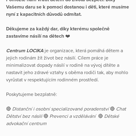
Vašemu daru se k pomoci dostanou i děti, které musíme
nyní z kapacitních důvodů odmítat.
Děkujeme za každý dar, díky kterému společně
zastavíme násilí na dětech
❤️
Centrum LOCIKA
je organizace, která pomáhá dětem a
jejich rodinám žít život bez násilí. Cílem práce je
minimalizovat dopady násilí v rodině na vývoj dítěte a
nastavit jeho zdravé vztahy s oběma rodiči tak, aby mohlo
vyrůstat v respektujícím rodinném prostředí.
Poskytujeme bezplatně:
🔴
Distanční i osobní specializované poradenství
🔴
Chat
Dětství bez násilí
🔴
Prevenci a vzdělávání
🔴
Dětské
advokační centrum