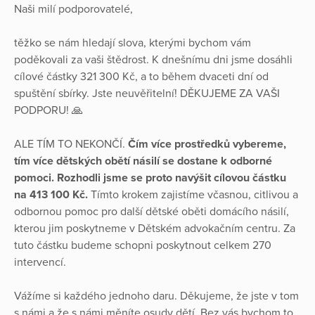
Naši milí podporovatelé,
těžko se nám hledají slova, kterými bychom vám
poděkovali za vaši štědrost. K dnešnímu dni jsme dosáhli
cílové částky 321 300 Kč, a to během dvaceti dní od
spuštění sbírky. Jste neuvěřitelní! DĚKUJEME ZA VAŠI
PODPORU! 🙏
ALE TÍM TO NEKONČÍ.
Čím více prostředků vybereme,
tím více dětských obětí násilí se dostane k odborné
pomoci. Rozhodli jsme se proto navýšit cílovou částku
na 413 100 Kč.
Tímto krokem zajistíme včasnou, citlivou a
odbornou pomoc pro další dětské oběti domácího násilí,
kterou jim poskytneme v Dětském advokačním centru. Za
tuto částku budeme schopni poskytnout celkem 270
intervencí.
Vážíme si každého jednoho daru. Děkujeme, že jste v tom
s námi a že s námi měníte osudy dětí. Bez vás bychom to