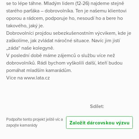
se to lépe táhne. Mladým lidem (12-26) najdeme stejně
starého parťáka – dobrovolníka. Ten je našemu klientovi
oporou a rádcem, podporuje ho, nesoudí ho a bere ho
takového, jaký je.
Dobrovolníci projdou sebezkušenostním výcvikem, kde je
zaškolíme, jak zvládat náročné situace. Navíc jim jistí
„záda“ naše kolegyně.
V poslední době máme zájemců o službu více než
dobrovolníků. Rádi bychom vyškolili další, kteří budou
pomáhat mladším kamarádům.
Více na www.lata.cz
Sdílet:
Podpořte tento projekt ještě víc a
Založit dárcovskou výzvu
zapojte kamarády