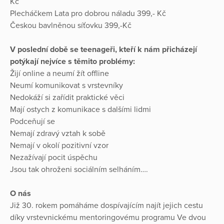
Kč
Plecháčkem Lata pro dobrou náladu 399,- Kč
Českou bavlněnou síťovku 399,-Kč
V poslední době se teenageři, kteří k nám přicházejí
potýkají nejvíce s těmito problémy:
Žijí online a neumí žít offline
Neumí komunikovat s vrstevníky
Nedokáží si zařídit praktické věci
Mají ostych z komunikace s dalšími lidmi
Podceňují se
Nemají zdravý vztah k sobě
Nemají v okolí pozitivní vzor
Nezažívají pocit úspěchu
Jsou tak ohroženi sociálním selháním….
O nás
Již 30. rokem pomáháme dospívajícím najít jejich cestu
díky vrstevnickému mentoringovému programu Ve dvou