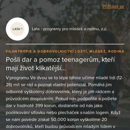
Přihlásit se
Lata - programy pro mládež a rodinu, z.ú.
FILANTROPIE A DOBROVOLNICTVÍ
DĚTI, MLÁDEŽ, RODINA
Pošli dar a pomoz teenagerům, kteří
mají život klikatější…
V programu Ve dvou se to lépe táhne učíme mladé lidi (12-
26) mít se rád a poznat vlastní potenciál. Pomáhá jim
odborně vyškolený dobrovolník, který je jim rádcem a
průvodcem dospíváním. Pokud nás podpoříte a pošlete
dar v hodnotě 399 korun, dostanete od nás jako
poděkování síťovku nebo plecháček s naším logem. Když
se nám povede získat 50.000 korun vyškolíme 20
dobrovolníků, kteří budou průvodcem mladým lidem v