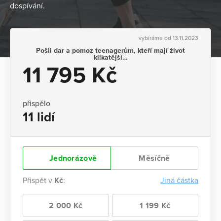
dospívání.
vybíráme od 13.11.2023
Pošli dar a pomoz teenagerům, kteří mají život
klikatější…
11 795 Kč
přispělo
11 lidí
Jednorázově
Měsíčně
Přispět v
Kč
:
Jiná částka
2 000 Kč
1 199 Kč