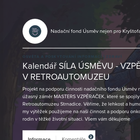
Nadační fond Úsměv nejen pro Kryštof
OSVĚTA A POSKYTOVÁNÍ INFORMACÍ
ZDRAVÍ
Kalendář SÍLA ÚSMĚVU - VZ
V RETROAUTOMUZEU
Projekt na podporu činnosti nadačního fondu Úsměv ne
úžasný záměr MASTERS VZPĚRAČEK, které se spojily a
Retroautomuzeu Strnadice. Věříme, že lehkost a humo
my výtěžek použijeme na naši činnost a podporu onko
rodin v těžké životní situaci. Všem vám děkujeme
2
Informace
Komentáře