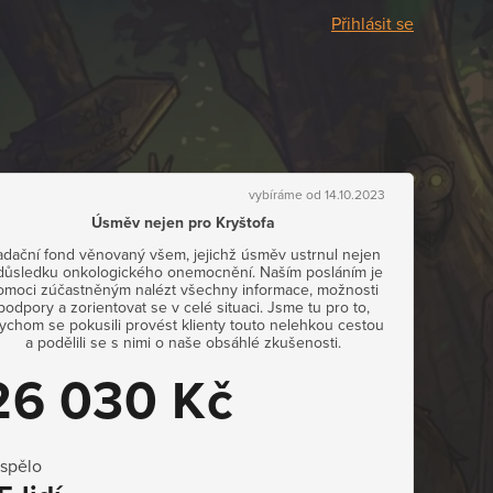
Přihlásit se
vybíráme od 14.10.2023
Úsměv nejen pro Kryštofa
dační fond věnovaný všem, jejichž úsměv ustrnul nejen
důsledku onkologického onemocnění. Naším posláním je
omoci zúčastněným nalézt všechny informace, možnosti
podpory a zorientovat se v celé situaci. Jsme tu pro to,
ychom se pokusili provést klienty touto nelehkou cestou
a podělili se s nimi o naše obsáhlé zkušenosti.
26 030 Kč
ispělo