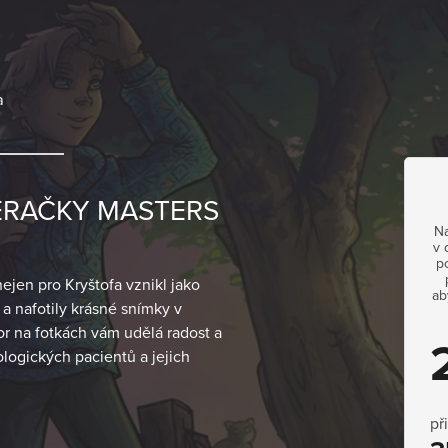
a
PĚRAČKY MASTERS
Na
v 
p
jen pro Kryštofa vznikl jako
ab
 nafotily krásné snímky v
r na fotkách vám udělá radost a
logických pacientů a jejich
př