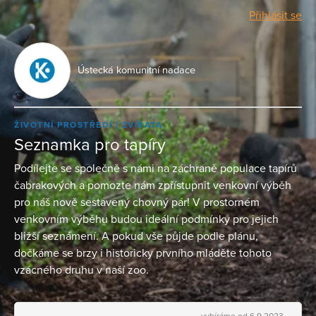
Přihlásit se
Ústecká komunitní nadace
ŽIVOTNÍ PROSTŘEDÍ
ZVÍŘATA
Seznamka pro tapíry
Podílejte se společně s námi na záchraně populace tapírů
čabrakových a pomozte nám zpřístupnit venkovní výběh
pro náš nově sestavený chovný pár! V prostorném
venkovním výběhu budou ideální podmínky pro jejich
bližší seznámení. A pokud vše půjde podle plánu,
dočkáme se brzy i historicky prvního mláděte tohoto
vzácného druhu v naší zoo.
vybíráme od 6.9.2023