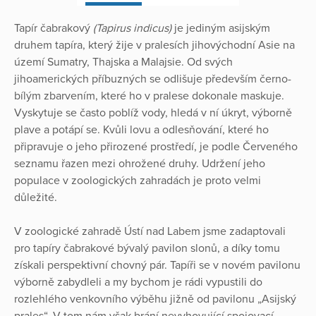
Tapír čabrakový
(Tapirus indicus)
je jediným asijským
druhem tapíra, který žije v pralesích jihovýchodní Asie na
území Sumatry, Thajska a Malajsie. Od svých
jihoamerických příbuzných se odlišuje především černo-
bílým zbarvením, které ho v pralese dokonale maskuje.
Vyskytuje se často poblíž vody, hledá v ní úkryt, výborně
plave a potápí se. Kvůli lovu a odlesňování, které ho
připravuje o jeho přirozené prostředí, je podle Červeného
seznamu řazen mezi ohrožené druhy. Udržení jeho
populace v zoologických zahradách je proto velmi
důležité.
V zoologické zahradě Ústí nad Labem jsme zadaptovali
pro tapíry čabrakové bývalý pavilon slonů, a díky tomu
získali perspektivní chovný pár. Tapíři se v novém pavilonu
výborně zabydleli a my bychom je rádi vypustili do
rozlehlého venkovního výběhu jižně od pavilonu „Asijský
prales“. V tom nám však brání nevyhovující spojovací