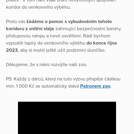
koridor do venkovního výběhu.
Proto vás
žádáme o pomoc s vybudováním tohoto
koridoru z vnitřní stáje
zahrnující bezpečnostní bariéry,
přístupovou rampu a nové osvětlení. Rádi bychom
vypustili tapíry do venkovního výběhu
do konce října
2023
, aby si mohli ještě užít podzimní sluníčko.
Děkujeme, že s námi rozvíjíte naši zoo.
PS: Každý z dárců, který na tuto výzvu přispěje částkou
min. 1 000 Kč se automaticky stává
Patronem zoo
.