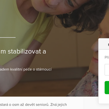
 stabilizovat a
Př
ladem kvalitní péče o stárnoucí
tará o osm až devět seniorů. Zná jejich