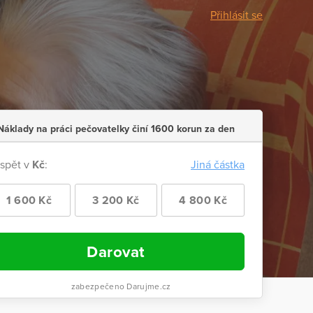
Přihlásit se
Náklady na práci pečovatelky činí 1600 korun za den
ispět v
Kč
:
Jiná částka
1 600 Kč
3 200 Kč
4 800 Kč
Darovat
zabezpečeno Darujme.cz