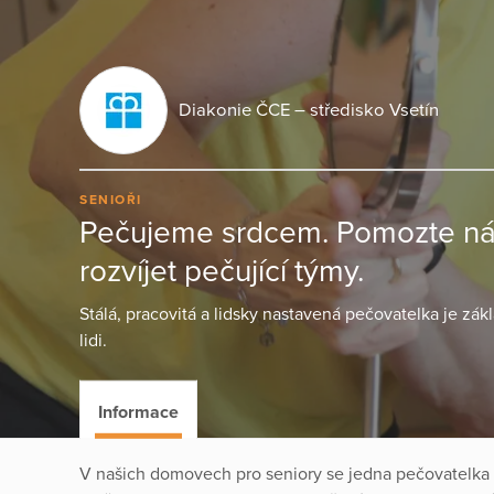
Diakonie ČCE – středisko Vsetín
SENIOŘI
Pečujeme srdcem. Pomozte nám
rozvíjet pečující týmy.
Stálá, pracovitá a lidsky nastavená pečovatelka je zák
lidi.
Informace
V našich domovech pro seniory se jedna pečovatelka s