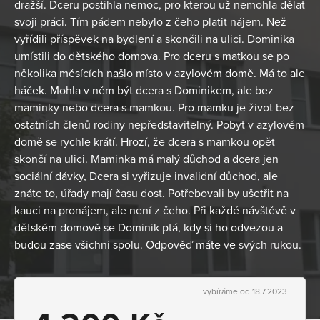
dražší. Dceru postihla nemoc, pro kterou už nemohla dělat
svoji práci. Tím pádem nebylo z čeho platit nájem. Než
vyřídili příspěvek na bydlení a skončili na ulici. Dominika
umístili do dětského domova. Pro dceru s matkou se po
několika měsících našlo místo v azylovém domě. Má to ale
háček. Mohla v něm být dcera s Dominikem, ale bez
maminky nebo dcera s mamkou. Pro mamku je život bez
ostatních členů rodiny nepředstavitelný. Pobyt v azylovém
domě se rychle krátí. Hrozí, že dcera s mamkou opět
skončí na ulici. Maminka má malý důchod a dcera jen
sociální dávky, Dcera si vyřizuje invalidní důchod, ale
znáte to, úřady mají času dost. Potřebovali by ušetřit na
kauci na pronájem, ale není z čeho. Při každé návštěvě v
dětském domově se Dominik ptá, kdy si ho odvezou a
budou zase všichni spolu. Odpověď máte ve svých rukou.
vybíráme od 18.7.2023