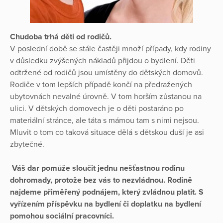
Chudoba trhá děti od rodičů.
V poslední době se stále častěji množí případy, kdy rodiny
v důsledku zvýšených nákladů přijdou o bydlení. Děti
odtržené od rodičů jsou umístěny do dětských domovů.
Rodiče v tom lepších případě končí na předražených
ubytovnách nevalné úrovně. V tom horším zůstanou na
ulici. V dětských domovech je o děti postaráno po
materiální stránce, ale táta s mámou tam s nimi nejsou.
Mluvit o tom co taková situace dělá s dětskou duší je asi
zbytečné.
Váš dar pomůže sloučit jednu nešťastnou rodinu
dohromady, protože bez vás to nezvládnou. Rodině
najdeme přiměřený podnájem, který zvládnou platit. S
vyřízením příspěvku na bydlení či doplatku na bydlení
pomohou sociální pracovníci.