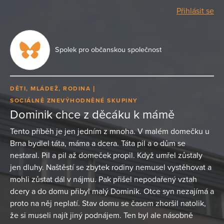
Přihlásit se
Spolek pro občanskou společnost
DĚTI, MLÁDEŽ, RODINA
SOCIÁLNĚ ZNEVÝHODNĚNÉ SKUPINY
Dominik chce z děcáku k mámě
Tento příběh je jen jedním z mnoha. V malém domečku u
Brna bydlel táta, máma a dcera. Táta pil a o dům se
nestaral. Pil a pil až domeček propil. Když umřel zůstaly
jen dluhy. Naštěstí se zbytek rodiny nemusel vystěhovat a
mohli zůstat dál v nájmu. Pak přišel nepodařený vztah
dcery a do domu přibyl malý Dominik. Otce syn nezajímá a
proto na něj neplatí. Stav domu se časem zhoršil natolik,
že si museli najít jiný podnájem. Ten byl ale násobně