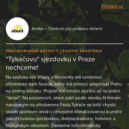
Přihlásit se
Arnika – Centrum pro podporu občanů
PROTIKORUPČNÍ AKTIVITY
ŽIVOTNÍ PROSTŘEDÍ
"Tykačovu" sjezdovku v Praze
nechceme!
Na soutoku řek Vltavy a Berounky má vzniknout
příměstský park Soutok, který má pomoci adaptovat Prahu
na změny klimatu. Projekt má mnoho pozitiv, až na jeden
“detail”. Na pozemcích, které patří podle deníku N firmám
navázaným na uhlobarona Pavla Tykače se totiž chystá
stavět sportovní areál s celoročně klimatizovanou a uměle
zasněžovanou sjezdovkou, dvěma stadiony, hotelem a
běžkařským okruhem. Zastavme tuto klimaticky