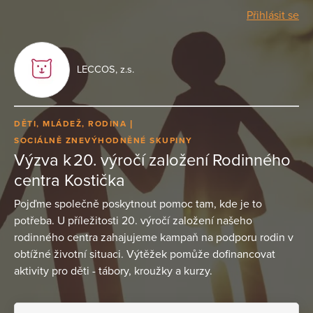
Přihlásit se
LECCOS, z.s.
DĚTI, MLÁDEŽ, RODINA
SOCIÁLNĚ ZNEVÝHODNĚNÉ SKUPINY
Výzva k 20. výročí založení Rodinného
centra Kostička
Pojďme společně poskytnout pomoc tam, kde je to
potřeba. U příležitosti 20. výročí založení našeho
rodinného centra zahajujeme kampaň na podporu rodin v
obtížné životní situaci. Výtěžek pomůže dofinancovat
aktivity pro děti - tábory, kroužky a kurzy.